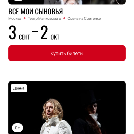
ВСЕ МОИ СЫНОВЬЯ
Москва
Театр Маяковского
Сцена на Сретенке
3
2
СЕНТ
ОКТ
Купить билеты
Драма
0+