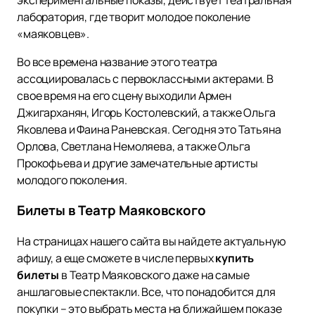
лаборатория, где творит молодое поколение
«маяковцев».
Во все времена название этого театра
ассоциировалась с первоклассными актерами. В
свое время на его сцену выходили Армен
Джигарханян, Игорь Костолевский, а также Ольга
Яковлева и Фаина Раневская. Сегодня это Татьяна
Орлова, Светлана Немоляева, а также Ольга
Прокофьева и другие замечательные артисты
молодого поколения.
Билеты в Театр Маяковского
На страницах нашего сайта вы найдете актуальную
афишу, а еще сможете в числе первых
купить
билеты
в Театр Маяковского даже на самые
аншлаговые спектакли. Все, что понадобится для
покупки – это выбрать места на ближайшем показе