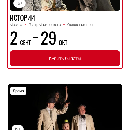
16+
ИСТОРИИ
Москва
Театр Маяковского
Основная сцена
2
29
СЕНТ
ОКТ
Купить билеты
Драма
12+