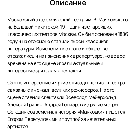
Описание
Московский академический театр им. В. Маяковского
на Большой Никитской, 19 – один из старейших
классических театров Москвы. Он был основан в 1886
году и на его сцене ставили пьесы классиков
литературы. Изменения в стране и обществе
отражались и на изменениях в репертуаре, но во все
времена на его сцене играли актуальные и
интересные зрителям спектакли.
Самые интересные и яркие эпизоды из жизни театра
связаны с именами великих режиссеров. На его
сцене ставили спектакли Всеволод Мейерхольд,
Алексей Грипич, Андрей Гончаров и другие мэтры.
Сегодня современная история «Маяковки» пишется
Егором Перегудовыми и труппой замечательных
артистов.