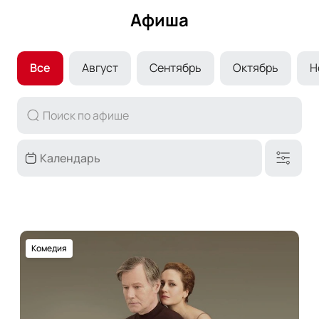
Афиша
Все
Август
Сентябрь
Октябрь
Н
Комедия