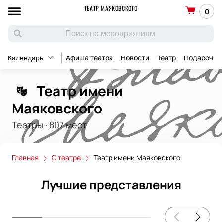
ТЕАТР МАЯКОВСКОГО
0
Афиша театра
Новости
Театр
Подарочны
Календарь
Театр имени
Маяковского
Театры
·
807
мест
Главная
О театре
Театр имени Маяковского
Лучшие представления