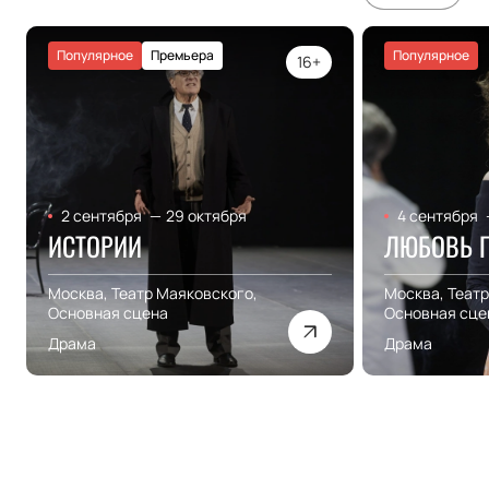
Популярное
Премьера
Популярное
16+
2 сентября
—
29 октября
4 сентября
ИСТОРИИ
ЛЮБОВЬ 
Москва, Театр Маяковского,
Москва, Театр
Основная сцена
Основная сце
Драма
Драма