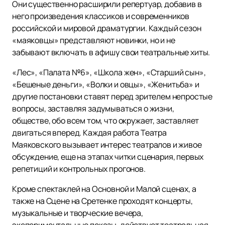
Они существенно расширили репертуар, добавив в
него произведения классиков и современников
российской и мировой драматургии. Каждый сезон
«маяковцы» представляют новинки, но и не
забывают включать в афишу свои театральные хиты.
«Лес», «Палата №6», «Школа жен», «Старший сын»,
«Бешеные деньги», «Волки и овцы», «Женитьба» и
другие постановки ставят перед зрителем непростые
вопросы, заставляя задумываться о жизни,
обществе, обо всем том, что окружает, заставляет
двигаться вперед. Каждая работа Театра
Маяковского вызывает интерес театралов и живое
обсуждение, еще на этапах читки сценария, первых
репетиций и контрольных прогонов.
Кроме спектаклей на Основной и Малой сценах, а
также на Сцене на Сретенке проходят концерты,
музыкальные и творческие вечера,
экспериментальные показы, действует театральная