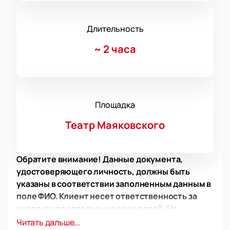
Длительность
~
2 часа
Площадка
Театр Маяковского
Обратите внимание! Данные документа,
удостоверяющего личность, должны быть
указаны в соответствии заполненным данным в
поле ФИО. Клиент несет ответственность за
корректное заполнение всех полей. Не
забудьте взять документ с собой!
Читать дальше...