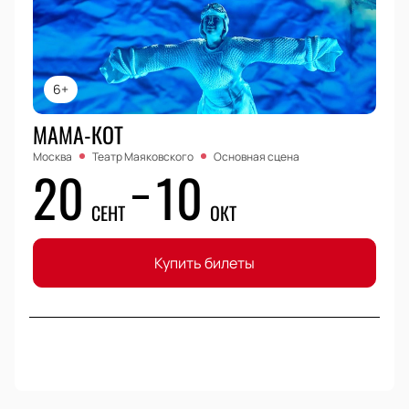
6+
МАМА-КОТ
Москва
Театр Маяковского
Основная сцена
20
10
СЕНТ
ОКТ
Купить билеты