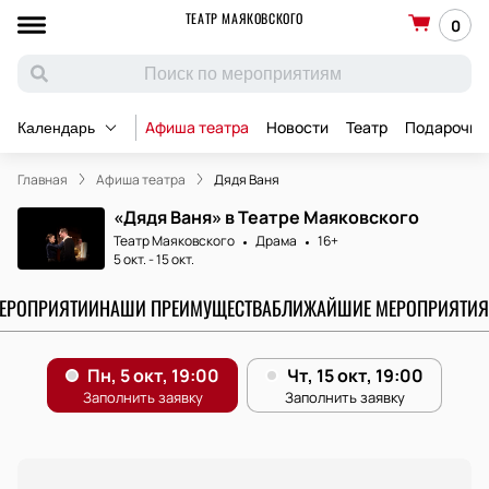
ТЕАТР МАЯКОВСКОГО
0
Афиша театра
Новости
Театр
Подарочны
Календарь
Главная
Афиша театра
Дядя Ваня
«Дядя Ваня» в Театре Маяковского
Театр Маяковского
Драма
16+
5 окт.
-
15 окт.
МЕРОПРИЯТИИ
НАШИ ПРЕИМУЩЕСТВА
БЛИЖАЙШИЕ МЕРОПРИЯТИЯ