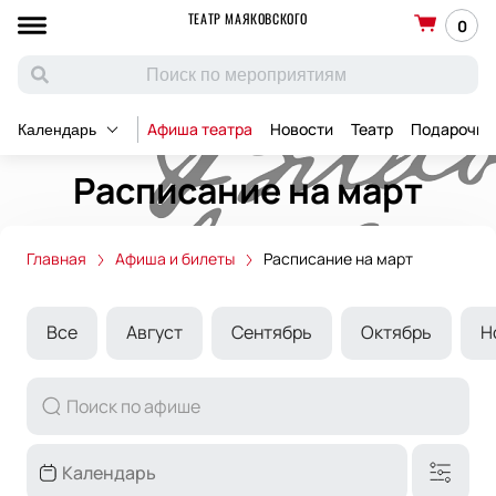
ТЕАТР МАЯКОВСКОГО
0
Афиша театра
Новости
Театр
Подарочны
Календарь
Расписание на март
Главная
Афиша и билеты
Расписание на март
Все
Август
Сентябрь
Октябрь
Н