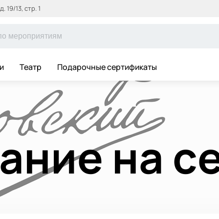
 19/13, стр. 1
и
Театр
Подарочные сертификаты
ание на с