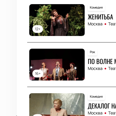
Комедия
ЖЕНИТЬБА
Москва
Теа
12+
Рок
ПО ВОЛНЕ 
Москва
Теа
16+
Комедия
ДЕКАЛОГ Н
Москва
Теа