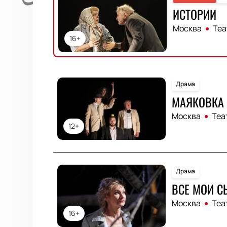
ИСТОРИИ
Москва
Теа
16+
Драма
МАЯКОВКА 
Москва
Теа
12+
Драма
ВСЕ МОИ С
Москва
Теа
16+