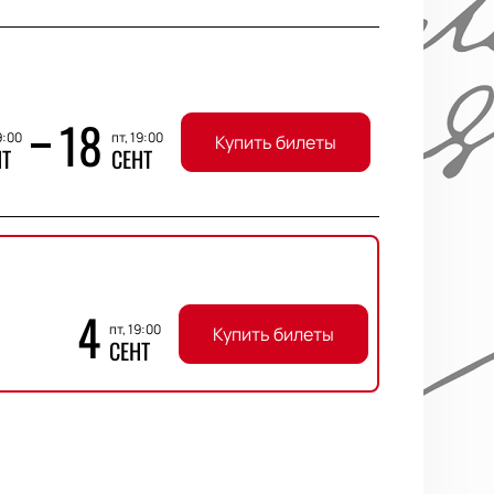
18
9:00
пт, 19:00
Купить билеты
НТ
СЕНТ
4
пт, 19:00
Купить билеты
СЕНТ