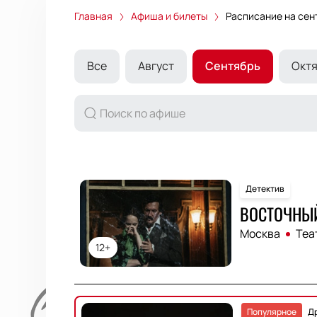
Главная
Афиша и билеты
Расписание на сен
Все
Август
Сентябрь
Окт
Детектив
ВОСТОЧНЫЙ
Москва
Теа
12+
Популярное
Д