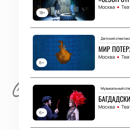
Москва
Теа
18+
Детский спектак
МИР ПОТЕ
Москва
Теа
6+
Музыкальный спе
БАГДАДСКИ
Москва
Теа
6+