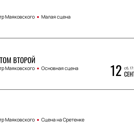
тр Маяковского
Малая сцена
 ТОМ ВТОРОЙ
12
тр Маяковского
Основная сцена
сб, 17
СЕН
тр Маяковского
Сцена на Сретенке