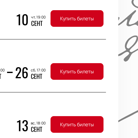
10
чт, 19:00
Купить билеты
СЕНТ
26
:00
сб, 17:00
Купить билеты
Т
СЕНТ
13
вс, 18:00
Купить билеты
СЕНТ