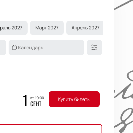
раль 2027
Март 2027
Апрель 2027
Май 202
1
вт, 19:00
Купить билеты
СЕНТ