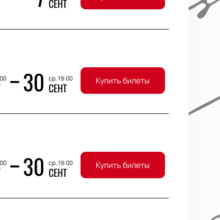
СЕНТ
30
:00
ср, 19:00
Купить билеты
Т
СЕНТ
30
:00
ср, 19:00
Купить билеты
Т
СЕНТ