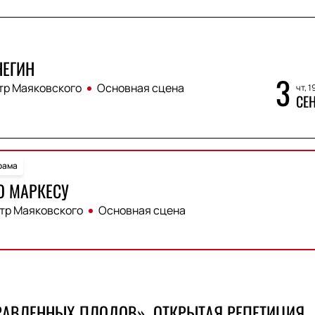
НЕГИН
3
тр Маяковского
Основная сцена
чт, 1
СЕ
рама
О МАРКЕСУ
тр Маяковского
Основная сцена
РАВЛЕННЫХ ПЛОДОВ». ОТКРЫТАЯ РЕПЕТИЦИЯ