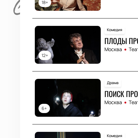
18+
Комедия
ПЛОДЫ ПР
Москва
Теа
12+
Драма
ПОИСК ПР
Москва
Теа
6+
Комедия