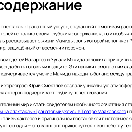
 содержание
 спектакль «Гранатовый уксус», созданный по мотивам расс
телей не только своим глубоким содержанием, но и необыч
ль рассказывает о жизни Мамиды, роль которой исполняет 
мир, защищённый от времени и перемен.
своих детей Назароса и Зулали Мамида заложила принципы и
 всегда быть готовыми к защите. Эти навыки помогают им а
е подчеркивается умение Мамиды находить баланс между тр
и хореограф Юрий Смекалов создали уникальную атмосферу
я актёров подчёркивает глубину повествования.
ивительный мир и стать свидетелем необычного сочетания с
ы на спектакль «Гранатовый уксус» в Театре Маяковского
на
нтливых актёров и оригинальной постановкой в историческ
уже сегодня — это ваш шанс прикоснуться к волшебству теа