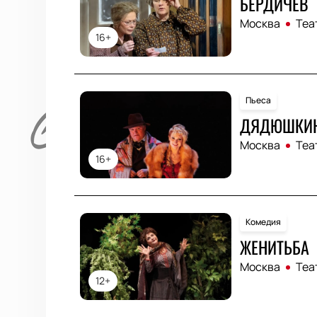
БЕРДИЧЕВ
Москва
Теа
16+
Пьеса
ДЯДЮШКИН
Москва
Теа
16+
Комедия
ЖЕНИТЬБА
Москва
Теа
12+