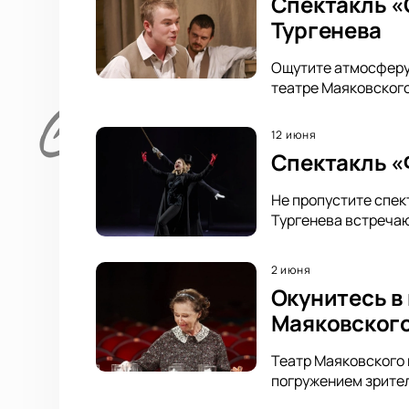
Спектакль «
Тургенева
Ощутите атмосферу 
театре Маяковского
12 июня
Спектакль «Ф
Не пропустите спек
Тургенева встречаю
2 июня
Окунитесь в
Маяковског
Театр Маяковского 
погружением зрител