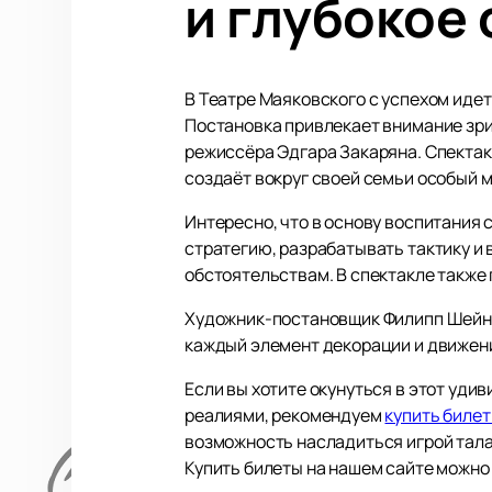
и глубокое
В Театре Маяковского с успехом идет
Постановка привлекает внимание зри
режиссёра Эдгара Закаряна. Спектак
создаёт вокруг своей семьи особый 
Интересно, что в основу воспитания 
стратегию, разрабатывать тактику и
обстоятельствам. В спектакле такж
Художник-постановщик Филипп Шейн 
каждый элемент декорации и движени
Если вы хотите окунуться в этот уд
реалиями, рекомендуем
купить билет
возможность насладиться игрой тала
Купить билеты на нашем сайте можно 