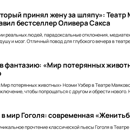
оторый принял жену за шляпу»: Театр
авил бестселлер Оливера Сакса
и реальных людей, парадоксальные отклонения, медиатех
ушу и мозг. Отличный повод для глубокого вечера в театре
в фантазию: «Мир потерянных животн
о
«Мир потерянных животных» Ноэми Уэбер в Театре Маяковс
лючение, чтобы попрощаться с другом и обрести нового. Н
 в мир Гоголя: современная «Женитьб
уникальное прочтение классической пьесы Гоголя в Театр