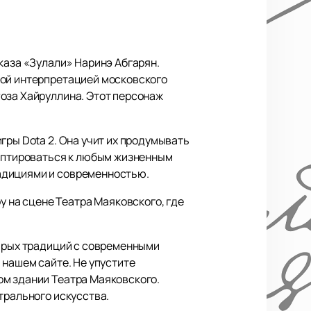
каза «Зулали» Наринэ Абгарян.
ной интерпретацией московского
Роза Хайруллина. Этот персонаж
гры Dota 2. Она учит их продумывать
даптироваться к любым жизненным
адициями и современностью.
 на сцене Театра Маяковского, где
тарых традиций с современными
 нашем сайте. Не упустите
ом здании Театра Маяковского.
трального искусства.