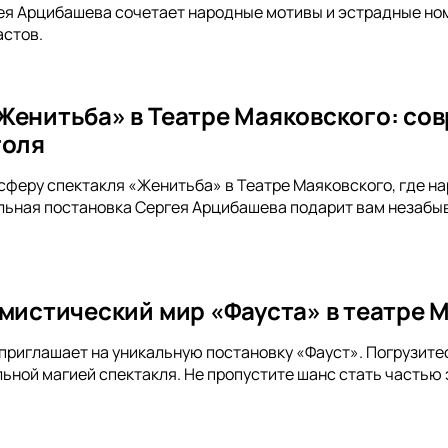
ея Арцибашева сочетает народные мотивы и эстрадные но
астов.
Женитьба» в Театре Маяковского: со
голя
сферу спектакля «Женитьба» в Театре Маяковского, где 
ьная постановка Сергея Арцибашева подарит вам незабыв
 мистический мир «Фауста» в театре 
приглашает на уникальную постановку «Фауст». Погрузитес
ьной магией спектакля. Не пропустите шанс стать частью