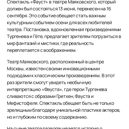
Спектакль «Фауст» в театре Маяковского, который
должен был состояться 13 июня, перенесен на 16
сентября. Это событие обещает стать важным
культурным событием осени для всех любителей
театра. Постановка, вдохновленная произведениями
Тургенева и Гёте, предлагает зрителям погрузиться в
мир фантазий и мистики, где реальность
переплетается с воображением.
Театр Маяковского, расположенный в центре
Москвы, известен своими инновационными
подходами к классическим произведениям. В этот
раз зрители смогут увидеть необычную
интерпретацию «Фауста», где герои Тургенева
сливаются с образами Гретхен, Фауста и
Мефистофеля. Спектакль обещает быть не только
зрелищным благодаря уникальной пластике актеров,
но и глубоким по своему содержанию.
На сцене театра разворачивается история о