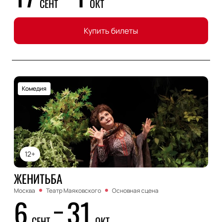
СЕНТ
ОКТ
Купить билеты
Комедия
12+
ЖЕНИТЬБА
Москва
Театр Маяковского
Основная сцена
6
31
СЕНТ
ОКТ