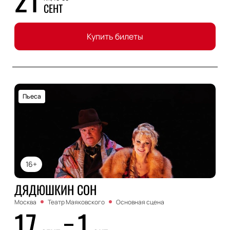
СЕНТ
Купить билеты
Пьеса
16+
ДЯДЮШКИН СОН
Москва
Театр Маяковского
Основная сцена
17
1