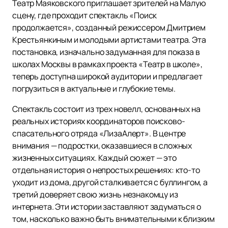
Театр Маяковского приглашает зрителей на Малую
сцену, где проходит спектакль «Поиск
продолжается», созданный режиссером Дмитрием
Крестьянкиным и молодыми артистами театра. Эта
постановка, изначально задуманная для показа в
школах Москвы в рамках проекта «Театр в школе»,
теперь доступна широкой аудитории и предлагает
погрузиться в актуальные и глубокие темы.
Спектакль состоит из трех новелл, основанных на
реальных историях координаторов поисково-
спасательного отряда «ЛизаАлерт». В центре
внимания — подростки, оказавшиеся в сложных
жизненных ситуациях. Каждый сюжет — это
отдельная история о непростых решениях: кто-то
уходит из дома, другой сталкивается с буллингом, а
третий доверяет свою жизнь незнакомцу из
интернета. Эти истории заставляют задуматься о
том, насколько важно быть внимательными к близким