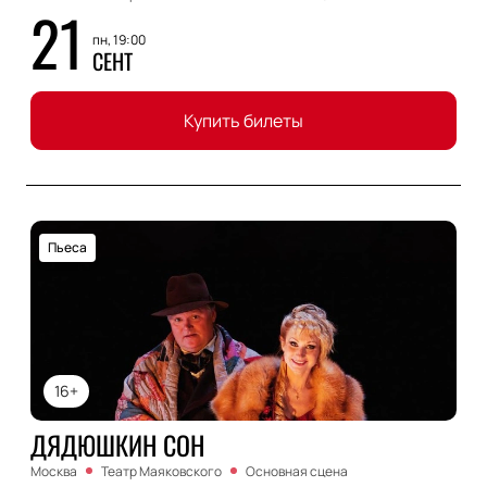
21
пн, 19:00
СЕНТ
Купить билеты
Пьеса
16+
ДЯДЮШКИН СОН
Москва
Театр Маяковского
Основная сцена