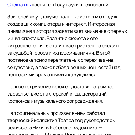
Спектакль
посвящён Году науки и технологий.
Зрителей ждут документальные истории о людях,
создавших компьютеры и интернет. Интересная
динамичная история захватывает внимание с первых
минут спектакля. Развитие сюжета и его
хитросплетения заставят вас пристально следить
за судьбой героев и их переживаниями. В этой
постановке тонко переплетены сопереживание,
сочувствие, а также победа вечных ценностей над
ценностями временными и кажущимися.
Полное погружение в сюжет доставит огромное
удовольствие от актёрской игры, декораций,
костюмов и музыкального сопровождения.
Над оригинальным произведением работал
творческий коллектив Театра под руководством
режиссёра Никиты Кобелева, художника —
постановщика — Мариуса Яцовскис, художника