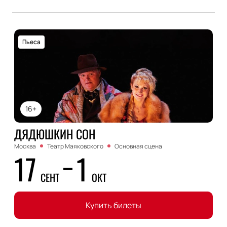
Пьеса
16+
ДЯДЮШКИН СОН
Москва
Театр Маяковского
Основная сцена
17
1
СЕНТ
ОКТ
Купить билеты