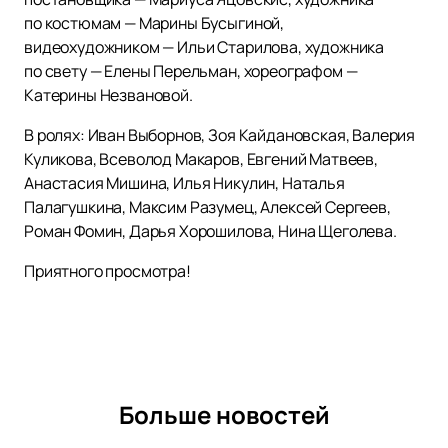
по костюмам — Марины Бусыгиной,
видеохудожником — Ильи Старилова, художника
по свету — Елены Перельман, хореографом —
Катерины Незвановой.
В ролях: Иван Выборнов, Зоя Кайдановская, Валерия
Куликова, Всеволод Макаров, Евгений Матвеев,
Анастасия Мишина, Илья Никулин, Наталья
Палагушкина, Максим Разумец, Алексей Сергеев,
Роман Фомин, Дарья Хорошилова, Нина Щеголева.
Приятного просмотра!
Больше новостей