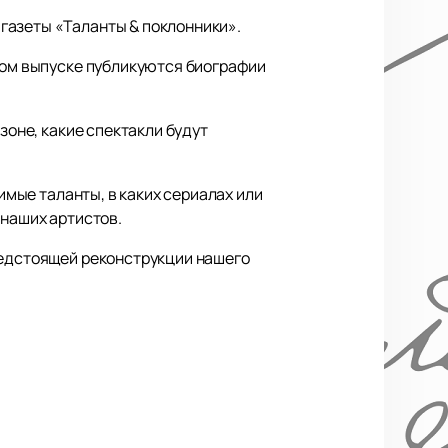
газеты «Таланты & поклонники».
дом выпуске публикуются биографии
зоне, какие спектакли будут
имые таланты, в каких сериалах или
 наших артистов.
редстоящей реконструкции нашего