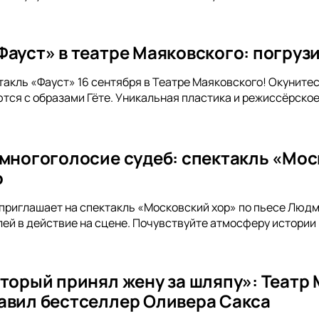
ауст» в театре Маяковского: погрузи
такль «Фауст» 16 сентября в Театре Маяковского! Окунитес
тся с образами Гёте. Уникальная пластика и режиссёрск
 многоголосие судеб: спектакль «Мос
о
приглашает на спектакль «Московский хор» по пьесе Люд
ей в действие на сцене. Почувствуйте атмосферу истории 
оторый принял жену за шляпу»: Театр
авил бестселлер Оливера Сакса