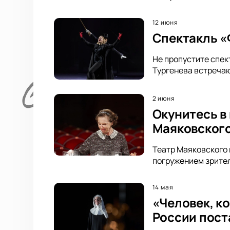
12 июня
Спектакль «Ф
Не пропустите спек
Тургенева встречаю
2 июня
Окунитесь в
Маяковског
Театр Маяковского 
погружением зрител
14 мая
«Человек, к
России пост