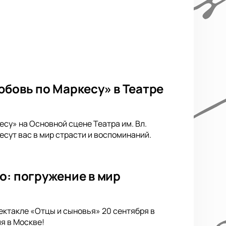
юбовь по Маркесу» в Театре
су» на Основной сцене Театра им. Вл.
сут вас в мир страсти и воспоминаний.
о: погружение в мир
ектакле «Отцы и сыновья» 20 сентября в
я в Москве!