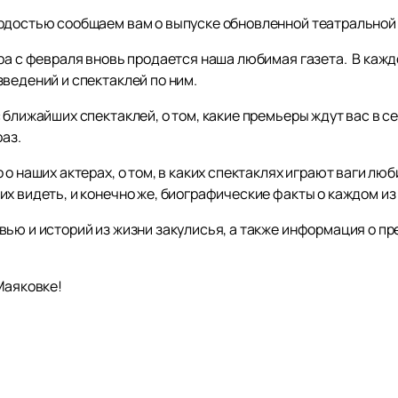
рдостью сообщаем вам о выпуске обновленной театральной 
тра с февраля вновь продается наша любимая газета. В каж
зведений и спектаклей по ним.
 ближайших спектаклей, о том, какие премьеры ждут вас в се
раз.
о наших актерах, о том, в каких спектаклях играют ваги люб
х видеть, и конечно же, биографические факты о каждом из
вью и историй из жизни закулисья, а также информация о п
Маяковке!