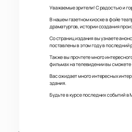
Уважаемые зрители! С радостью и го
В нашем газетном киоске в фойе теа
драматургов, истории создания прои
Со страниц издания вы узнаете анонс
поставлены в этом году в последний 
Также вы прочтете много интересного 
фильмах на телевидении вы сможете и
Вас ожидает много интересных интер
здания.
Будьте в курсе последних событий в 