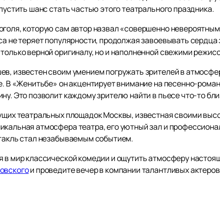
упустить шанс стать частью этого театрального праздника.
оголя, которую сам автор назвал «совершенно невероятным 
са не теряет популярности, продолжая завоевывать сердца 
 только верной оригиналу, но и наполненной свежими режи
ев, известен своим умением погружать зрителей в атмосфе
е. В «Женитьбе» он акцентирует внимание на песенно-роман
ну. Это позволит каждому зрителю найти в пьесе что-то бли
дущих театральных площадок Москвы, известная своими вы
никальная атмосфера театра, его уютный зал и профессион
ктакль стал незабываемым событием.
я в мир классической комедии и ощутить атмосферу настоящ
ковского
и проведите вечер в компании талантливых актеров