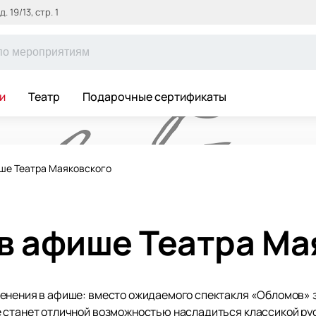
 19/13, стр. 1
и
Театр
Подарочные сертификаты
ше Театра Маяковского
в афише Театра Ма
енения в афише: вместо ожидаемого спектакля «Обломов» 
 станет отличной возможностью насладиться классикой рус