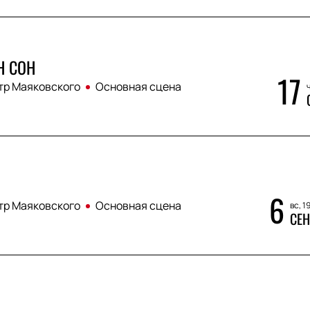
 СОН
17
тр Маяковского
Основная сцена
ч
6
тр Маяковского
Основная сцена
вс, 1
СЕН