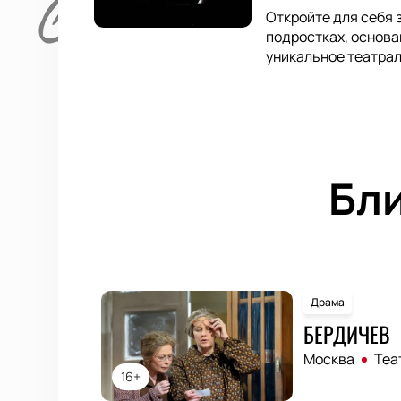
Откройте для себя 
подростках, основа
уникальное театрал
Бл
Драма
БЕРДИЧЕВ
Москва
Теа
16+