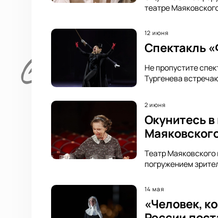
театре Маяковского
12 июня
Спектакль «Ф
Не пропустите спек
Тургенева встречаю
2 июня
Окунитесь в
Маяковског
Театр Маяковского 
погружением зрител
14 мая
«Человек, к
России пост