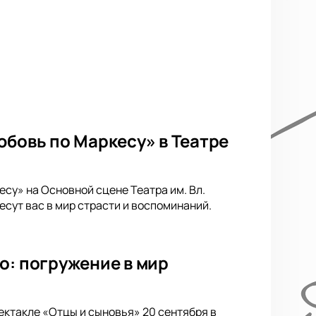
юбовь по Маркесу» в Театре
су» на Основной сцене Театра им. Вл.
сут вас в мир страсти и воспоминаний.
о: погружение в мир
ектакле «Отцы и сыновья» 20 сентября в