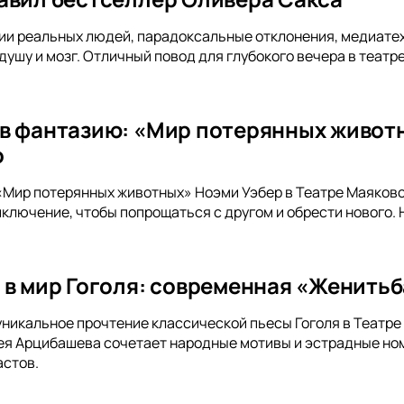
и реальных людей, парадоксальные отклонения, медиатех
ушу и мозг. Отличный повод для глубокого вечера в театре
в фантазию: «Мир потерянных животн
о
«Мир потерянных животных» Ноэми Уэбер в Театре Маяковс
лючение, чтобы попрощаться с другом и обрести нового. Н
 в мир Гоголя: современная «Женитьб
уникальное прочтение классической пьесы Гоголя в Театр
ея Арцибашева сочетает народные мотивы и эстрадные но
астов.