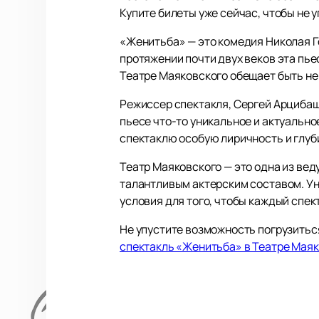
Купите билеты уже сейчас, чтобы не 
«Женитьба» — это комедия Николая Г
протяжении почти двух веков эта пье
Театре Маяковского обещает быть не
Режиссер спектакля, Сергей Арцибаш
пьесе что-то уникальное и актуально
спектаклю особую лиричность и глуби
Театр Маяковского — это одна из ве
талантливым актерским составом. У
условия для того, чтобы каждый спе
Не упустите возможность погрузитьс
спектакль «Женитьба» в Театре Мая