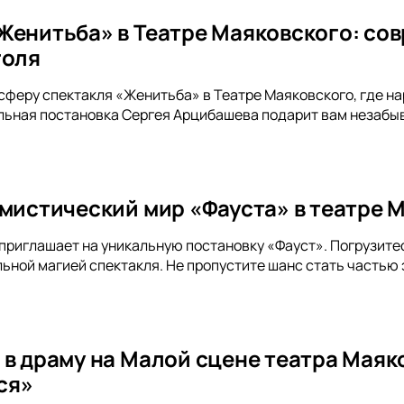
Женитьба» в Театре Маяковского: со
голя
сферу спектакля «Женитьба» в Театре Маяковского, где 
ьная постановка Сергея Арцибашева подарит вам незабыв
 мистический мир «Фауста» в театре 
приглашает на уникальную постановку «Фауст». Погрузитес
ьной магией спектакля. Не пропустите шанс стать частью
 в драму на Малой сцене театра Маяк
ся»