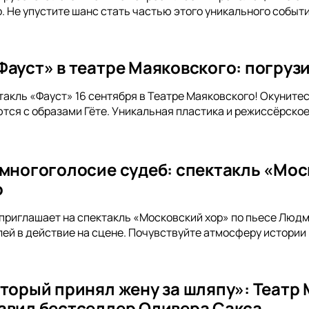
. Не упустите шанс стать частью этого уникального событи
ауст» в театре Маяковского: погрузи
такль «Фауст» 16 сентября в Театре Маяковского! Окунитес
тся с образами Гёте. Уникальная пластика и режиссёрск
 многоголосие судеб: спектакль «Мос
о
приглашает на спектакль «Московский хор» по пьесе Люд
ей в действие на сцене. Почувствуйте атмосферу истории 
оторый принял жену за шляпу»: Театр
авил бестселлер Оливера Сакса