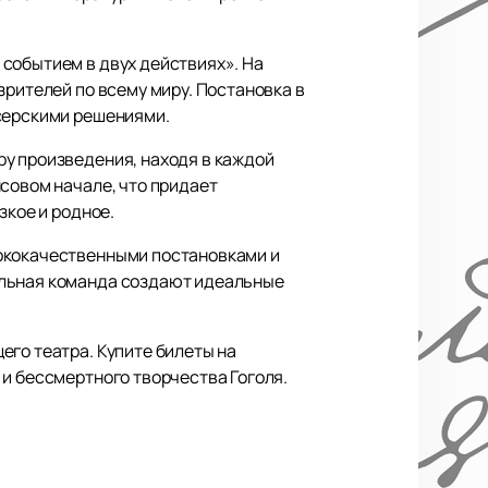
событием в двух действиях». На
зрителей по всему миру. Постановка в
ссерскими решениями.
ру произведения, находя в каждой
совом начале, что придает
зкое и родное.
сококачественными постановками и
альная команда создают идеальные
его театра. Купите билеты на
 и бессмертного творчества Гоголя.