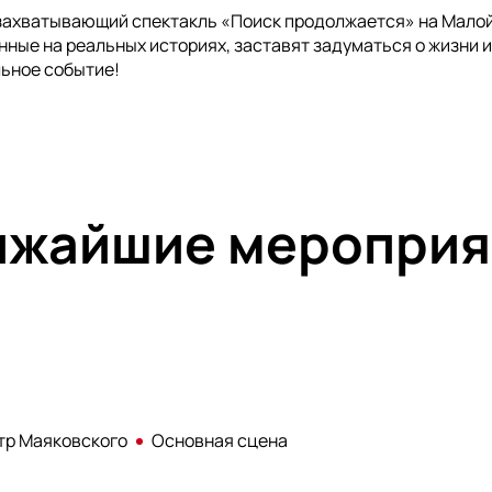
захватывающий спектакль «Поиск продолжается» на Малой 
нные на реальных историях, заставят задуматься о жизни и
ьное событие!
ижайшие мероприя
тр Маяковского
Основная сцена