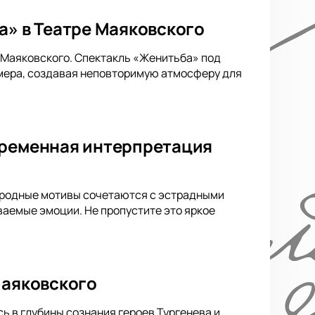
а» в Театре Маяковского
е Маяковского. Спектакль «Женитьба» под
мера, создавая неповторимую атмосферу для
временная интерпретация
народные мотивы сочетаются с эстрадными
аемые эмоции. Не пропустите это яркое
Маяковского
ь в глубины сознания героев Тургенева и