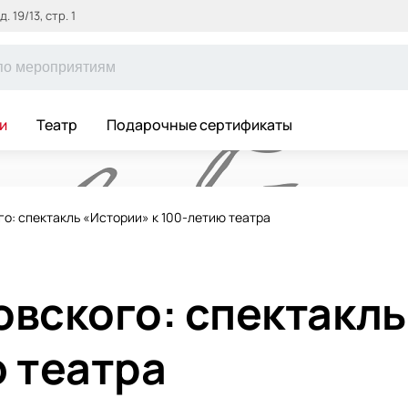
 19/13, стр. 1
и
Театр
Подарочные сертификаты
о: спектакль «Истории» к 100-летию театра
овского: спектакл
ю театра