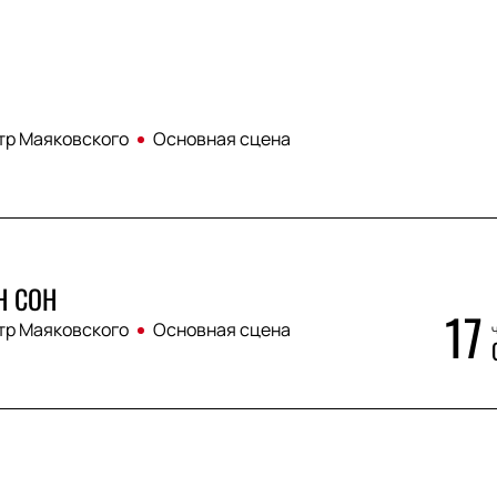
тр Маяковского
Основная сцена
 СОН
17
тр Маяковского
Основная сцена
ч