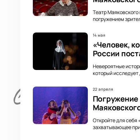
Театр Маяковского 
погружением зрител
14 мая
«Человек, к
России пост
Невероятные истори
который исследует д
22 апреля
Погружение 
Маяковског
Откройте для себя 
захватывающее прик