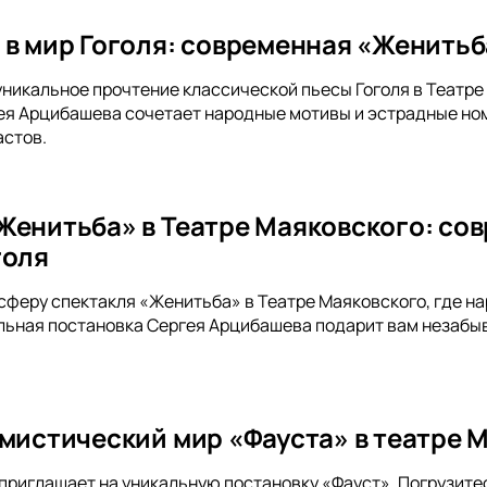
 в мир Гоголя: современная «Женитьб
уникальное прочтение классической пьесы Гоголя в Театр
ея Арцибашева сочетает народные мотивы и эстрадные но
астов.
Женитьба» в Театре Маяковского: со
голя
сферу спектакля «Женитьба» в Театре Маяковского, где 
ьная постановка Сергея Арцибашева подарит вам незабыв
 мистический мир «Фауста» в театре 
приглашает на уникальную постановку «Фауст». Погрузитес