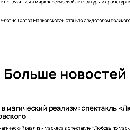
и погрузиться в мир классической литературы и драматурги
-летия Театра Маяковского и станьте свидетелем великого
Больше новостей
 в магический реализм: спектакль «Л
ковского
магический реализм Маркеса в спектакле «Любовь по Марке