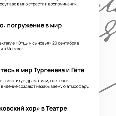
сут вас в мир страсти и воспоминаний.
о: погружение в мир
ектакле «Отцы и сыновья» 20 сентября в
я в Москве!
тесь в мир Тургенева и Гёте
ь в мистику и драматизм, где герои
ое видение создают незабываемую атмосферу.
ковский хор» в Театре