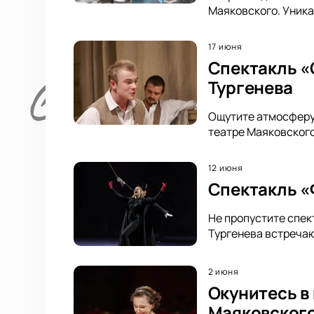
Маяковского. Уника
17 июня
Спектакль «
Тургенева
Ощутите атмосферу 
театре Маяковского
12 июня
Спектакль «Ф
Не пропустите спек
Тургенева встречаю
2 июня
Окунитесь в
Маяковског