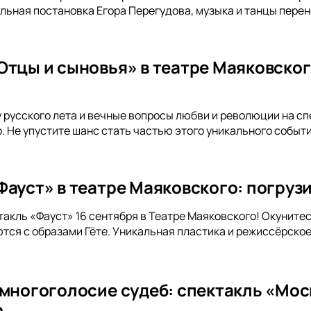
льная постановка Егора Перегудова, музыка и танцы перене
Отцы и сыновья» в театре Маяковског
русского лета и вечные вопросы любви и революции на сп
. Не упустите шанс стать частью этого уникального событи
ауст» в театре Маяковского: погрузи
такль «Фауст» 16 сентября в Театре Маяковского! Окунитес
тся с образами Гёте. Уникальная пластика и режиссёрск
 многоголосие судеб: спектакль «Мос
о