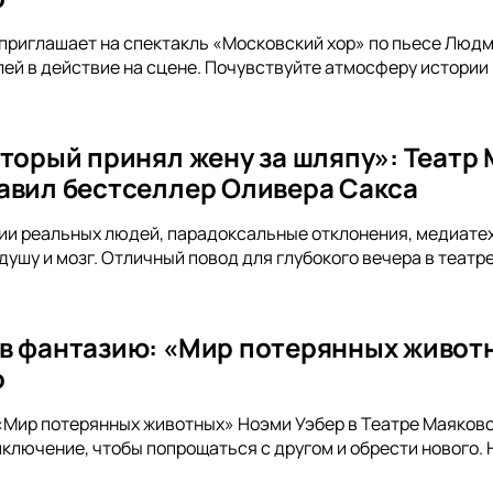
приглашает на спектакль «Московский хор» по пьесе Люд
ей в действие на сцене. Почувствуйте атмосферу истории 
оторый принял жену за шляпу»: Театр
авил бестселлер Оливера Сакса
и реальных людей, парадоксальные отклонения, медиатех
ушу и мозг. Отличный повод для глубокого вечера в театре
в фантазию: «Мир потерянных животн
о
«Мир потерянных животных» Ноэми Уэбер в Театре Маяковс
лючение, чтобы попрощаться с другом и обрести нового. Н