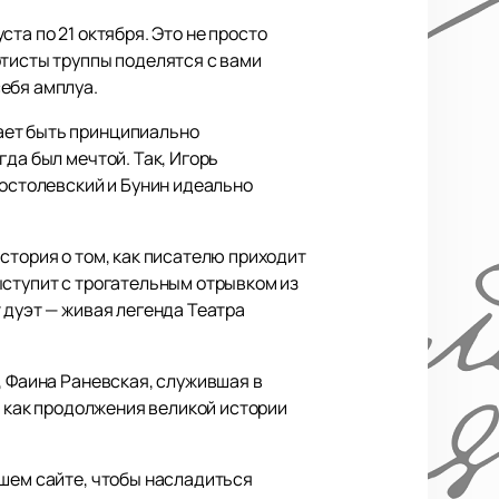
уста по 21 октября. Это не просто
ртисты труппы поделятся с вами
ебя амплуа.
ает быть принципиально
да был мечтой. Так, Игорь
Костолевский и Бунин идеально
стория о том, как писателю приходит
ыступит с трогательным отрывком из
 дуэт — живая легенда Театра
, Фаина Раневская, служившая в
я как продолжения великой истории
ашем сайте, чтобы насладиться