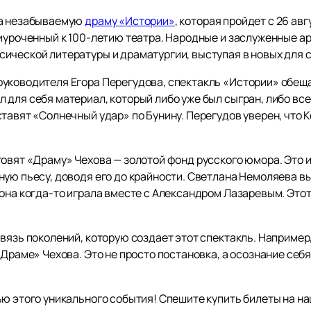
на незабываемую
драму «Истории»
, которая пройдет с 26 авг
риуроченный к 100-летию театра. Народные и заслуженные а
ической литературы и драматургии, выступая в новых для с
руководителя Егора Перегудова, спектакль «Истории» обещ
для себя материал, который либо уже был сыгран, либо всег
тавят «Солнечный удар» по Бунину. Перегудов уверен, что 
овят «Драму» Чехова — золотой фонд русского юмора. Это и
ную пьесу, доводя его до крайности. Светлана Немоляева в
она когда-то играла вместе с Александром Лазаревым. Этот
вязь поколений, которую создает этот спектакль. Например
«Драме» Чехова. Это не просто постановка, а осознание себ
ью этого уникального события! Спешите купить билеты на н