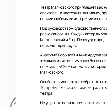
Театр Маяковского приглашает вас 
спектакль, а настоящий альманах, п
своими любимыми историями из класс
Под руководством художественного 
разножанровым. Каждый актер выбрал 
Костолевский и Егор Перегудов предс
подходят друг другу.
Анатолий Лобоцкий и Анна Ардова гот
женщина и читает ему свою бесконеч
спектакля «Смех лангусты», который 
Маяковского.
Особое внимание стоит обратить на с
Театре Маяковского, также играла в 
театра.
Не упустите возможность стать част