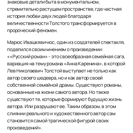
знаковые детали быта в монументальном,
стремительно растущем пространстве, где частная
история любви двух людей благодаря
величественности Толстого трансформируется в
пророческий феномен.
Марюс Ивашкявичюс, один из создателей спектакля,
поделился своим мнением о произведении:
««Русский роман» - это своеобразная семейная сага,
вариация на тему романа «Анна Каренина», в которой
Лев Николаевич Толстой выступает не только как
автор своего шедевра, но и как автор своей
собственной семейной драмы. Существуют романы,
основанные на жизни самого автора. Но также
существуют те, которые формируют будущую жизнь
автора. Или разрушают ее. Таким образом, в этом
слиянии реального и художественного автор сам
становится самой трагической фигурой своих
произведений».