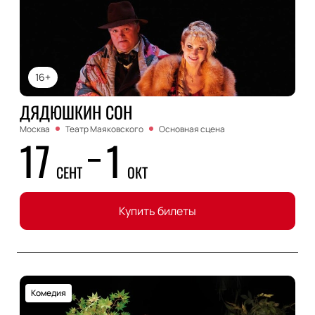
16+
ДЯДЮШКИН СОН
Москва
Театр Маяковского
Основная сцена
17
1
СЕНТ
ОКТ
Купить билеты
Комедия