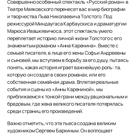
Совершенно особенный спектакль «Русский роман» в
Театре Маяковского перенесет вас в мир биографии
и творчества Льва Николаевича Толстого. Под
режиссурой Миндаугаса Карбаускиса и драматургии
Марюса Ивашкявичюса, этот спектакль умело
переплетает историю личной жизни Толстого с его
знаменитым романом «Анна Каренина». Вместе с
семьей писателя, в лице его жены Софьи Андреевны
и сыновей, мы вступаем в борьбу за его душу, пытаясь
понять, какая история играет важнейшую роль: та,
которую он создал в своих романах, или его
собственная семейная драма. Вплетая реальные
события и сцены из «Анны Карениной», мы
приближаемся к тонкой грани между рациональным и
бредовым, где жена великого писателя потерялась
среди страниц его произведений.
Важно отметить, что эта пьеса создана великим
художником Сергеем Бархиным. Он воплощает