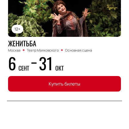
12+
ЖЕНИТЬБА
Москва
Театр Маяковского
Основная сцена
6
31
СЕНТ
ОКТ
Купить билеты