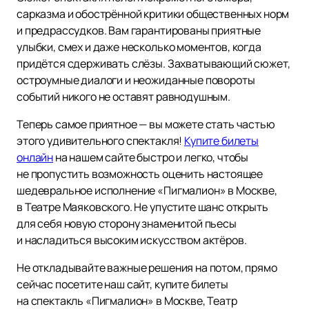
сарказма и обострённой критики общественных норм
и предрассудков. Вам гарантированы приятные
улыбки, смех и даже несколько моментов, когда
придётся сдерживать слёзы. Захватывающий сюжет,
остроумные диалоги и неожиданные повороты
событий никого не оставят равнодушным.
Теперь самое приятное — вы можете стать частью
этого удивительного спектакля!
Купите билеты
онлайн
на нашем сайте быстро и легко, чтобы
не пропустить возможность оценить настоящее
шедевральное исполнение «Пигмалион» в Москве,
в Театре Маяковского. Не упустите шанс открыть
для себя новую сторону знаменитой пьесы
и насладиться высоким искусством актёров.
Не откладывайте важные решения на потом, прямо
сейчас посетите наш сайт, купите билеты
на спектакль «Пигмалион» в Москве, Театр