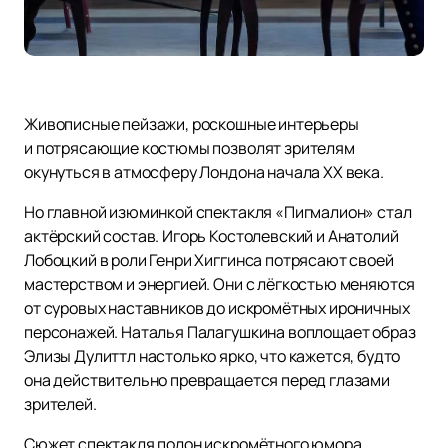
Живописные пейзажи, роскошные интерьеры
и потрясающие костюмы позволят зрителям
окунуться в атмосферу Лондона начала XX века.
Но главной изюминкой спектакля «Пигмалион» стал
актёрский состав. Игорь Костолевский и Анатолий
Лобоцкий в роли Генри Хиггинса потрясают своей
мастерством и энергией. Они с лёгкостью меняются
от суровых наставников до искромётных ироничных
персонажей. Наталья Палагушкина воплощает образ
Элизы Дулиттл настолько ярко, что кажется, будто
она действительно превращается перед глазами
зрителей.
Сюжет спектакля полон искромётного юмора,