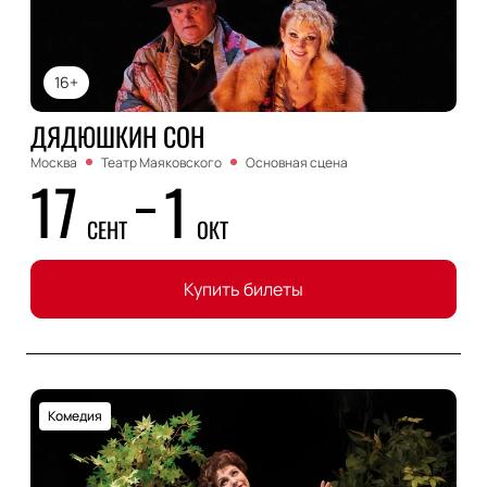
16+
ДЯДЮШКИН СОН
Москва
Театр Маяковского
Основная сцена
17
1
СЕНТ
ОКТ
Купить билеты
Комедия