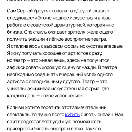
Сам Сергей Урсуляк говорит о «Другой сказке»
следующее: «Это не модное искусство, я вновь
работаю с советской драматургией, которая мне
близка. Спектакль ожидает зрителя, желающего
получить эмоции и лёгкое восприятие театра.
Я сталкиваюсь с вызовом формы искусства впервые.
Я хочу получать хорошее от артистов сразу,
но театр — это живая вещь, здесь не получится
зафиксировать хорошую сцену однажды. В театре
необходимо соединять вчерашний успех одного
артиста с сегодняшним у другого. Театр — это
уникальная и живая искусственная форма, где
каждый день — новое исполнение».
Если вы хотите посетить этот замечательный
спектакль, то лучше всего
купить
билеты онлайн. Наш
сайт предоставляет удобную возможность
приобрести билеты быстро и легко. Так что