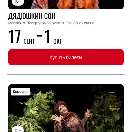
16+
ДЯДЮШКИН СОН
Москва
Театр Маяковского
Основная сцена
17
1
СЕНТ
ОКТ
Купить билеты
Комедия
12+