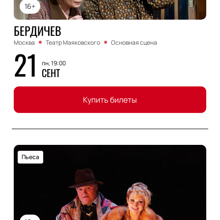
16+
БЕРДИЧЕВ
Москва
Театр Маяковского
Основная сцена
21
пн, 19:00
СЕНТ
Купить билеты
Пьеса