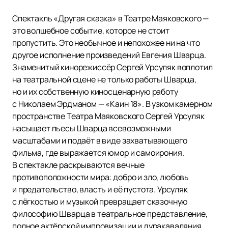
Спектакль «Другая сказка» в Театре Маяковского —
это волшебное событие, которое не стоит
пропустить. Это необычное и непохожее ни на что
другое исполнение произведений Евгения Шварца.
Знаменитый кинорежиссёр Сергей Урсуляк воплотил
на театральной сцене не только работы Шварца,
но и их собственную киносценарную работу
с Николаем Эрдманом — «Каин 18». В узком камерном
пространстве Театра Маяковского Сергей Урсуляк
насыщает пьесы Шварца всевозможными
масштабами и подаёт в виде захватывающего
фильма, где выражается юмор и самоирония.
В спектакле раскрываются вечные
противоположности мира: добро и зло, любовь
и предательство, власть и её пустота. Урсуляк
с лёгкостью и музыкой превращает сказочную
философию Шварца в театральное представление,
полное актёрской импровизации и дуракаваляния.