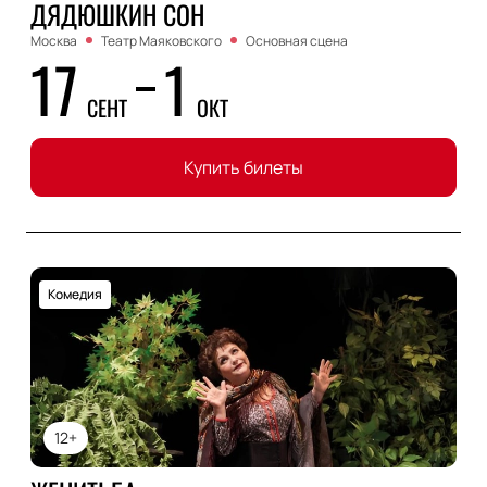
ДЯДЮШКИН СОН
Москва
Театр Маяковского
Основная сцена
17
1
СЕНТ
ОКТ
Купить билеты
Комедия
12+