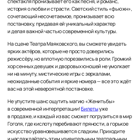
спектакля пронизывает его как песня, и романс,
история о любви и страсти. Светский стиль «фьюжн»,
сочетающий несочетаемое, пронизывает всю
постановку, придавая ей уникальный характер
и делая важной частью современной культуры.
На сцене Театра Маяковского, вы сможете увидеть
ярких актёров, которые не просто доверились
режиссёру, но вплотную порезвились в роли. Громкий
хор сенных девушек и дворовых юношей не умолкает
ни на минуту, мистические игры с зеркалами,
неожиданные события и яркие номера — все это ждёт
вас на этой невероятной постановке.
Не упустите шанс ощутить магию «Женитьбы»
в современной интерпретации!
Билеты
уже
в продаже, и каждый из вас сможет погрузиться в мир
Гоголя, где кислоту перебивают пряности, а горькое
искусство уравновешивается сладким. Приходите
и наслаждайтесь этим удивительным театральным