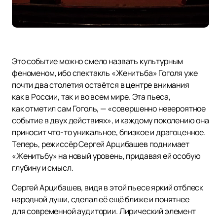
Это событие можно смело назвать культурным
феноменом, ибо спектакль «Женитьба» Гоголя уже
почти два столетия остаётся в центре внимания
как в России, так и во всем мире. Эта пьеса,
как отметил сам Гоголь, — «совершенно невероятное
событие в двух действиях», и каждому поколению она
приносит что-то уникальное, близкое и драгоценное.
Теперь, режиссёр Сергей Арцибашев поднимает
«Женитьбу» на новый уровень, придавая ей особую
глубину и смысл.
Сергей Арцибашев, видя в этой пьесе яркий отблеск
народной души, сделал её ещё ближе и понятнее
для современной аудитории. Лирический элемент