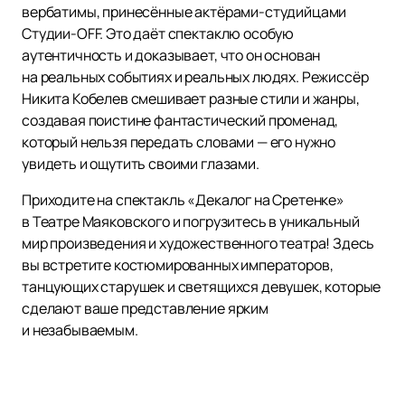
вербатимы, принесённые актёрами-студийцами
Студии-OFF. Это даёт спектаклю особую
аутентичность и доказывает, что он основан
на реальных событиях и реальных людях. Режиссёр
Никита Кобелев смешивает разные стили и жанры,
создавая поистине фантастический променад,
который нельзя передать словами — его нужно
увидеть и ощутить своими глазами.
Приходите на спектакль «Декалог на Сретенке»
в Театре Маяковского и погрузитесь в уникальный
мир произведения и художественного театра! Здесь
вы встретите костюмированных императоров,
танцующих старушек и светящихся девушек, которые
сделают ваше представление ярким
и незабываемым.