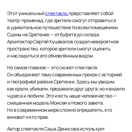
Этот уникальный
спектакль
представляет собой
театр-променад, где зрители смогут отправиться
в удивительное путешествие по всем помещениям
Сцены на Сретенке — от буфета до склада.
Архитектор Сергей Куцевалов создал невероятное
пространство, которое зрители смогут оценить
и насладиться его обновлённым видом.
Но самое главное — это сюжет спектакля.
Он объединяет тему современных грехов с историей
и географией района Сретенки. Здесь мы увидим,
как крали, убивали, предавали друг друга, но и видели
чудеса и любили. Это и есть наше человечество —
смешанная модель Моисея и Нового завета.
Но в современном мире сложно определить, кто
виноват и кто прав.
Автор спектакля Саша Денисова использует