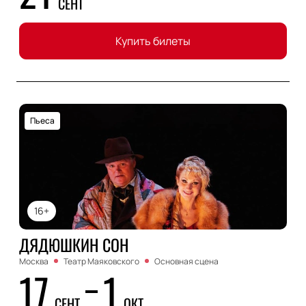
СЕНТ
Купить билеты
Пьеса
16+
ДЯДЮШКИН СОН
Москва
Театр Маяковского
Основная сцена
17
1
СЕНТ
ОКТ