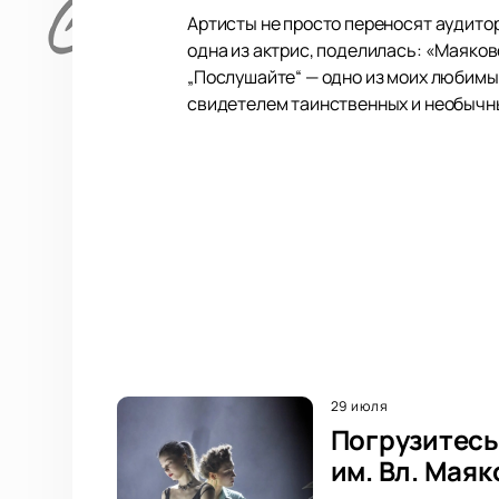
Артисты не просто переносят аудито
одна из актрис, поделилась: «Маяковс
„Послушайте“ — одно из моих любимых
свидетелем таинственных и необычн
29 июля
Погрузитесь
им. Вл. Мая