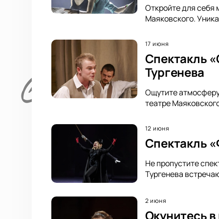
Откройте для себя 
Маяковского. Уника
17 июня
Спектакль «
Тургенева
Ощутите атмосферу 
театре Маяковского
12 июня
Спектакль «Ф
Не пропустите спек
Тургенева встречаю
2 июня
Окунитесь в