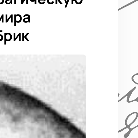
мира
Брик