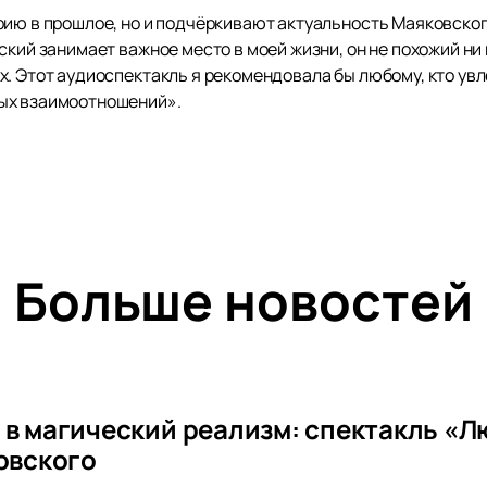
рию в прошлое, но и подчёркивают актуальность Маяковског
кий занимает важное место в моей жизни, он не похожий ни н
. Этот аудиоспектакль я рекомендовала бы любому, кто увл
ых взаимоотношений».
Больше новостей
 в магический реализм: спектакль «Л
ковского