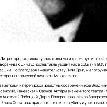
 Литрес представляют увлекательную и трагичную историю 
авораживающий аудиоспектакль уводит нас в события 1935 г
угасшим. Но благодаря вмешательству Лили Брик, мы погружа
 стороны творческой личности Маяковского.
заметками и перепиской известных современников Владими
несенский, Раневская и Сарнов. Актёры знаменитого театра
их Анатолий Лобоцкий, Дарья Повереннова, Макар Запорожс
 Елена Федотова, придала спектаклю глубину и уникальност