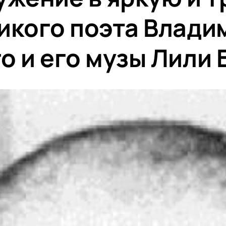
икого поэта Влади
о и его музы Лили 