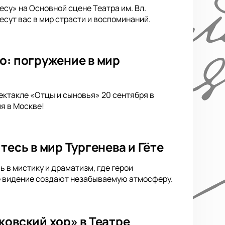
су» на Основной сцене Театра им. Вл.
сут вас в мир страсти и воспоминаний.
о: погружение в мир
ектакле «Отцы и сыновья» 20 сентября в
я в Москве!
тесь в мир Тургенева и Гёте
ь в мистику и драматизм, где герои
ое видение создают незабываемую атмосферу.
ковский хор» в Театре