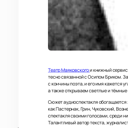
Театр Маяковского
и книжный сервис
тесно связанной с Осипом Бриком. З
с кончины поэта, и его имя кажется 
а также открываем светлые и тёмные
Сюжет аудиоспектакля обогащается 
как Пастернак, Грин, Чуковский, Воз
спектакля своими голосами, среди н
Талантливый автор текста, журналист