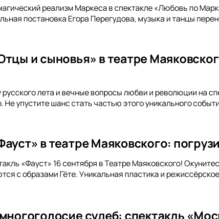
магический реализм Маркеса в спектакле «Любовь по Марке
льная постановка Егора Перегудова, музыка и танцы перене
Отцы и сыновья» в театре Маяковског
русского лета и вечные вопросы любви и революции на сп
. Не упустите шанс стать частью этого уникального событи
ауст» в театре Маяковского: погрузи
такль «Фауст» 16 сентября в Театре Маяковского! Окунитес
тся с образами Гёте. Уникальная пластика и режиссёрск
 многоголосие судеб: спектакль «Мос