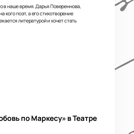
о в наше время. Дарья Повереннова,
а кого поэт, а его стихотворение
екается литературой и хочет стать
юбовь по Маркесу» в Театре