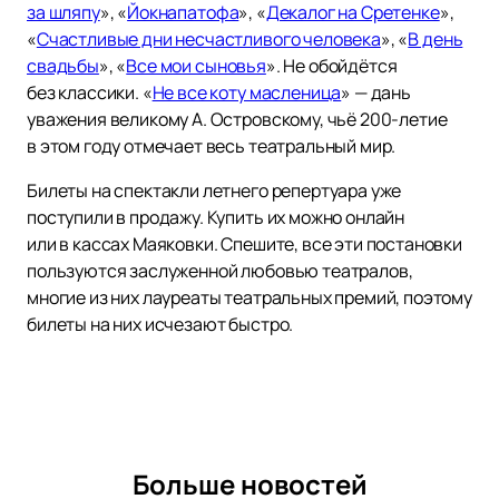
за шляпу
», «
Йокнапатофа
», «
Декалог на Сретенке
»,
«
Счастливые дни несчастливого человека
», «
В день
свадьбы
», «
Все мои сыновья
». Не обойдётся
без классики. «
Не все коту масленица
» — дань
уважения великому А. Островскому, чьё 200-летие
в этом году отмечает весь театральный мир.
Билеты на спектакли летнего репертуара уже
поступили в продажу. Купить их можно онлайн
или в кассах Маяковки. Спешите, все эти постановки
пользуются заслуженной любовью театралов,
многие из них лауреаты театральных премий, поэтому
билеты на них исчезают быстро.
Больше новостей