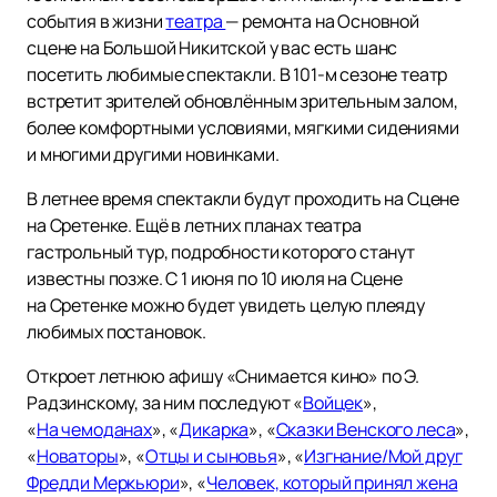
события в жизни
театра
— ремонта на Основной
сцене на Большой Никитской у вас есть шанс
посетить любимые спектакли. В 101-м сезоне театр
встретит зрителей обновлённым зрительным залом,
более комфортными условиями, мягкими сидениями
и многими другими новинками.
В летнее время спектакли будут проходить на Сцене
на Сретенке. Ещё в летних планах театра
гастрольный тур, подробности которого станут
известны позже. С 1 июня по 10 июля на Сцене
на Сретенке можно будет увидеть целую плеяду
любимых постановок.
Откроет летнюю афишу «Снимается кино» по Э.
Радзинскому, за ним последуют «
Войцек
»,
«
На чемоданах
», «
Дикарка
», «
Сказки Венского леса
»,
«
Новаторы
», «
Отцы и сыновья
», «
Изгнание/Мой друг
Фредди Меркьюри
», «
Человек, который принял жена