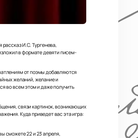
рассказ И.С. Тургенева,
изложил в формате девяти писем-
печатлениям от поэмы добавляются
йных желаний, желание и
я во всем этом и даже получить
общения, связи картинок, возникающих
ажения. Куда приведет вас эта игра:
 сможете 22 и 23 апреля,