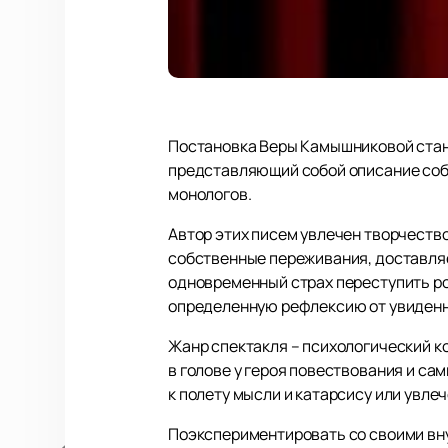
Постановка Веры Камышниковой стане
представляющий собой описание собы
монологов.
Автор этих писем увлечен творчество
собственные переживания, доставля
одновременный страх переступить р
определенную рефлексию от увиденн
Жанр спектакля – психологический ко
в голове у героя повествования и са
к полету мысли и катарсису или увле
Поэкспериментировать со своими вну