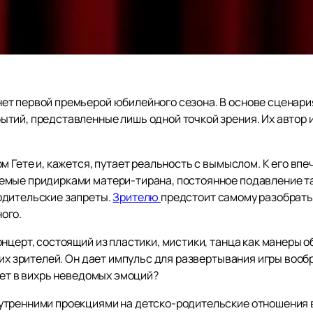
т первой премьерой юбилейного сезона. В основе сценария 
тий, представленные лишь одной точкой зрения. Их автор 
м Гете и, кажется, путает реальность с вымыслом. К его в
емые придирками матери-тирана, постоянное подавление та
одительские запреты.
Зрителю
предстоит самому разобратьс
ого.
нцерт, состоящий из пластики, мистики, танца как манеры 
мих зрителей. Он дает импульс для развертывания игры вообр
чет в вихрь неведомых эмоций?
тренними проекциями на детско-родительские отношения вы