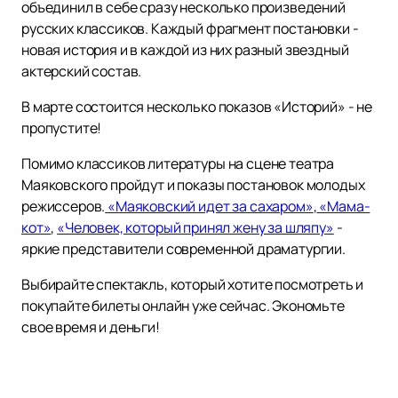
объединил в себе сразу несколько произведений
русских классиков. Каждый фрагмент постановки -
новая история и в каждой из них разный звездный
актерский состав.
В марте состоится несколько показов «Историй» - не
пропустите!
Помимо классиков литературы на сцене театра
Маяковского пройдут и показы постановок молодых
режиссеров.
«Маяковский идет за сахаром»
,
«Мама-
кот»
,
«Человек, который принял жену за шляпу»
-
яркие представители современной драматургии.
Выбирайте спектакль, который хотите посмотреть и
покупайте билеты онлайн уже сейчас. Экономьте
свое время и деньги!