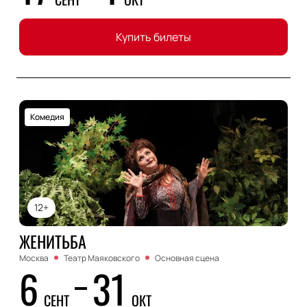
Купить билеты
Комедия
12+
ЖЕНИТЬБА
Москва
Театр Маяковского
Основная сцена
6
31
СЕНТ
ОКТ