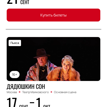
СЕНТ
Купить билеты
Пьеса
16+
ДЯДЮШКИН СОН
Москва
Театр Маяковского
Основная сцена
17
1
СЕНТ
ОКТ