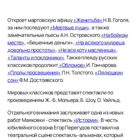
Откроет мартовскую афишу
«Женитьба»
Н.В. Гоголя,
за ним последуют
«Мертвые души»,
а также
замечательные пьесы А.Н. Островского
«На бойком
месте»
, «Бешенные деньги»,
«На всякого мудреца
довольно простоты»
,
«Не все коту масленица»
,
«Таланты и поклонники»
. Также плеяду русских
классиков продолжит
«Обломов»
И. Гончарова,
«Плоды просвещения»
Л.Н. Толстого,
«Дядюшкин
сон»
Ф.М. Достоевского.
Мировых классиков представят спектакли по
произведениям Ж.-Б. Мольера, Б. Шоу, О. Уайльд.
Отдельного внимания заслуживает одна из новых
работ Маяковки - спектакль
«Истории»
. В честь
юбилейного сезона Егор Перегудов поставил на
театральной сцене спектакль-альманах, который