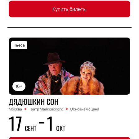
Купить билеты
Пьеса
16+
ДЯДЮШКИН СОН
Москва
Театр Маяковского
Основная сцена
17
1
СЕНТ
ОКТ