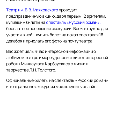
Театр им. В.В. Маяковского
проводит
предпраздничную акцию, даря первым 12 зрителям,
купившим билеты на
спектакль «Русский роман»,
бесплатное посещение экскурсии. Все что нужно для
участия в ней – купить билет на показ спектакля 16
декабря и прислать его фото на почту театра.
Вас ждет целый час интересной информации о
любимом театре и море удовольствия от интересной
работы Миндаугаса Карбаускиса о жизни и
творчестве Л.Н. Толстого.
Официальные билеты на спектакль «Русский роман»
и театральные экскурсии можно купить онлайн.