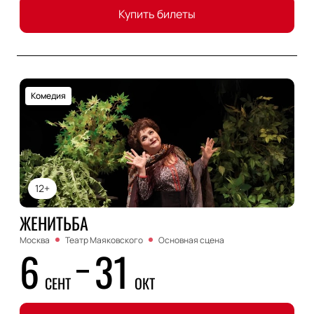
Купить билеты
Комедия
12+
ЖЕНИТЬБА
Москва
Театр Маяковского
Основная сцена
6
31
СЕНТ
ОКТ