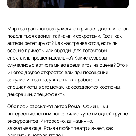
Мир театрального закулисья открывает двери и готов
поделиться своими тайнами и секретами. Где и как
актеры репетируют? Как настраиваются, есть ли
особые приметы или обряды, для того чтобы
спектакль прошел идеально? Какие курьезы
случались с артистами во время игры на сцене? Это и
многое другое откроется вам при посещении
закулисья театра, увидеть, как работают
специалисты в его цехах, как создаются костюмы,
декорации, спецэффекты.
Обо всем расскажет актер Роман Фомин, чьи
интересные лекции понравились уже ни одной группе
экскурсантов. Интересно, динамично,
захватывающе! Роман любит театр и знает, как
влюбить в него зрителей.