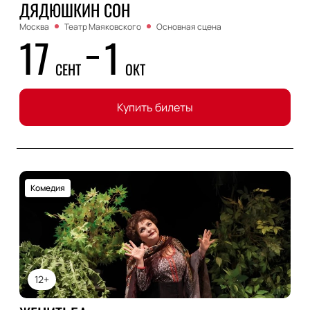
ДЯДЮШКИН СОН
Москва
Театр Маяковского
Основная сцена
17
1
СЕНТ
ОКТ
Купить билеты
Комедия
12+