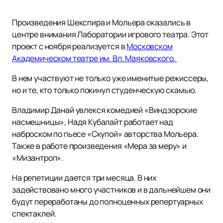
Произведения Шекспира и Мольера оказались в
центре внимания Лаборатории игрового театра. Этот
проект с ноября реализуется в
Московском
Академическом театре им. Вл. Маяковского.
В нем участвуют не только уже именитые режиссеры,
но и те, кто только покинул студенческую скамью.
Владимир Данай увлекся комедией «Виндзорские
насмешницы», Надя Кубалайт работает над
наброском по пьесе «Скупой» авторства Мольера.
Также в работе произведения «Мера за меру» и
«Мизантроп».
На репетиции дается три месяца. В них
задействовано много участников и в дальнейшем они
будут переработаны до полноценных репертуарных
спектаклей.