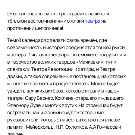
Этот календарь сможет раскрасить ваши дни
тёплыми воспоминаниями о жизни
театра
на
протяжении целого века!
Темой календаря сделали связь времён, где
современность и история соединяется тонкой рукой
мастера. Листая календарь, вы сможете погрузиться
в творчество великих творцов «Маяковки»: тут и
спектакли Театра Революции и сатиры, и Театра
драмы, а также современные постановки, на которых
многие из вас могли присутствовать. Можно будет
увидеть великих актёров, которые играли в нашем
театре: Сару Бернар, Коклена-старшего и младшего,
Элеонору Дузе и многих других. На страницах будут
встречать наши любимые художественные
руководители, которые навсегда остаются в наше
памяти: Мейерхольд, Н.П. Охлопков, А.А Гончаров и
другие.