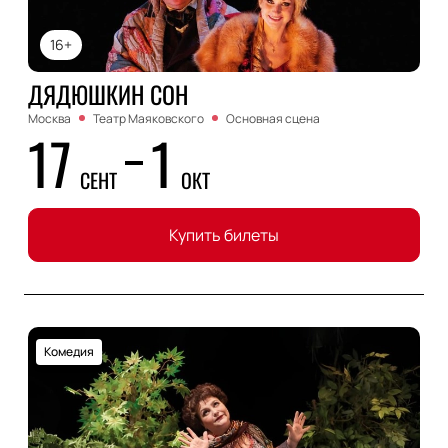
16+
ДЯДЮШКИН СОН
Москва
Театр Маяковского
Основная сцена
17
1
СЕНТ
ОКТ
Купить билеты
Комедия