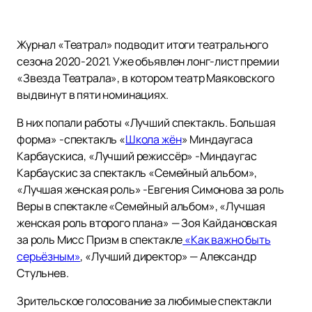
Журнал «Театрал» подводит итоги театрального
сезона 2020-2021. Уже объявлен лонг-лист премии
«Звезда Театрала», в котором театр Маяковского
выдвинут в пяти номинациях.
В них попали работы «Лучший спектакль. Большая
форма» -спектакль «
Школа жён
» Миндаугаса
Карбаускиса, «Лучший режиссёр» -Миндаугас
Карбаускис за спектакль «Семейный альбом»,
«Лучшая женская роль» -Евгения Симонова за роль
Веры в спектакле «Семейный альбом», «Лучшая
женская роль второго плана» — Зоя Кайдановская
за роль Мисс Призм в спектакле
«Как важно быть
серьёзным»
, «Лучший директор» — Александр
Стульнев.
Зрительское голосование за любимые спектакли