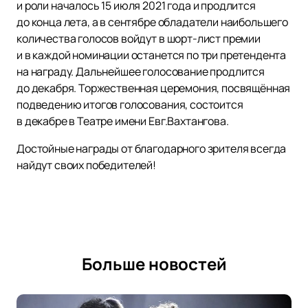
и роли началось 15 июля 2021 года и продлится
до конца лета, а в сентябре обладатели наибольшего
количества голосов войдут в шорт-лист премии
и в каждой номинации останется по три претендента
на награду. Дальнейшее голосование продлится
до декабря. Торжественная церемония, посвящённая
подведению итогов голосования, состоится
в декабре в Театре имени Евг.Вахтангова.
Достойные награды от благодарного зрителя всегда
найдут своих победителей!
Больше новостей