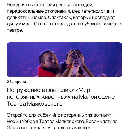
Невероятные истории реальных людей,
парадоксальные отклонения, медиатехнологии и
деликатный юмор. Спектакль, который исследует
душу и мозг. Отличный повод для глубокого вечера в
театре.
22 апреля
Погружение в фантазию: «Мир
потерянных животных» на Малой сцене
Театра Маяковского
Откройте для себя «Мир потерянных животных»
Ноэми Уэбер в Театре Маяковского. Восемьлетняя
Эльза отправляется в захватывающее