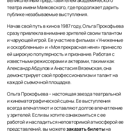
великолепным представителем академического
театра имени Маяковского, где продолжает дарить
публике незабываемые выступления.
Начав свой путь в кино в 1987 году, Ольга Прокофьева
сразу привлекла внимание зрителей своим талантом
и чарующей игрой. Ее участие в фильмах «Униженные
и оскорбленные» и «Моя прекрасная няня» принесло
ей широкую популярность и признание. Работая с
известными режиссерами и актерами, такими как
Александр Абдулов и Анастасия Вяземская, она
демонстрирует свой профессионализм и талант на
каждой съемочной площадке.
Ольга Прокофьева – настоящая звезда театральной
и кинематографической сцены. Ее выступления
всегда впечатляют и оставляют долгое впечатление
у зрителей. Если вы хотите ознакомиться с ее
работой и насладиться неповторимой атмосферой ее
представлений, вы можете
заказать билеты
на