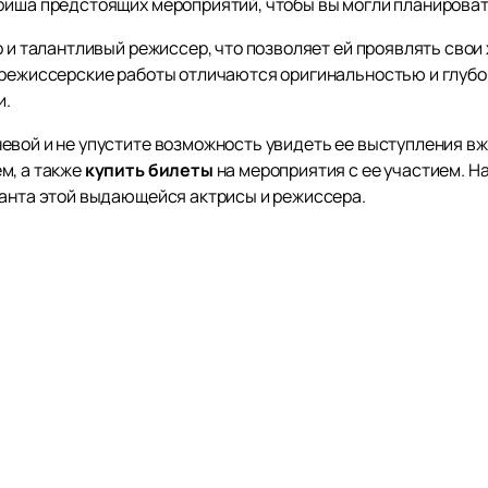
фиша предстоящих мероприятий, чтобы вы могли планироват
о и талантливый режиссер, что позволяет ей проявлять сво
 режиссерские работы отличаются оригинальностью и глуб
и.
евой и не упустите возможность увидеть ее выступления вж
м, а также
купить билеты
на мероприятия с ее участием. Н
ланта этой выдающейся актрисы и режиссера.