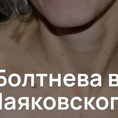
Болтнева в
аяковско