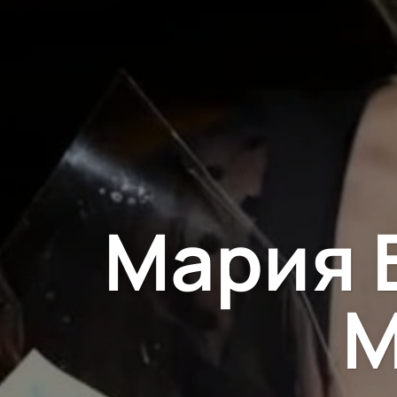
Мария 
М