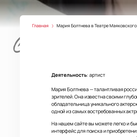
Главная
Мария Болтнева в Театре Маяковского
Деятельность
:
артист
Мария Болтнева — талантливая россий
зрителей. Она известна своими глуб
обладательница уникального актерск
одной из самых востребованных актр
На нашем сайте вы можете легко и б
интерфейс для поиска и приобретения