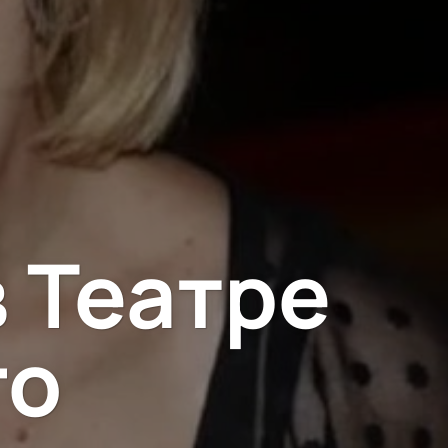
 Театре
го