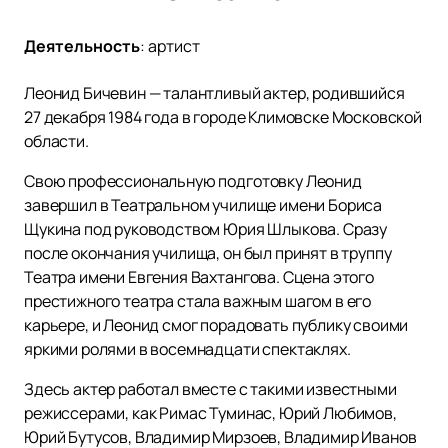
Деятельность
:
артист
Леонид Бичевин — талантливый актер, родившийся
27 декабря 1984 года в городе Климовске Московской
области.
Свою профессиональную подготовку Леонид
завершил в Театральном училище имени Бориса
Щукина под руководством Юрия Шлыкова. Сразу
после окончания училища, он был принят в труппу
Театра имени Евгения Вахтангова. Сцена этого
престижного театра стала важным шагом в его
карьере, и Леонид смог порадовать публику своими
яркими ролями в восемнадцати спектаклях.
Здесь актер работал вместе с такими известными
режиссерами, как Римас Туминас, Юрий Любимов,
Юрий Бутусов, Владимир Мирзоев, Владимир Иванов