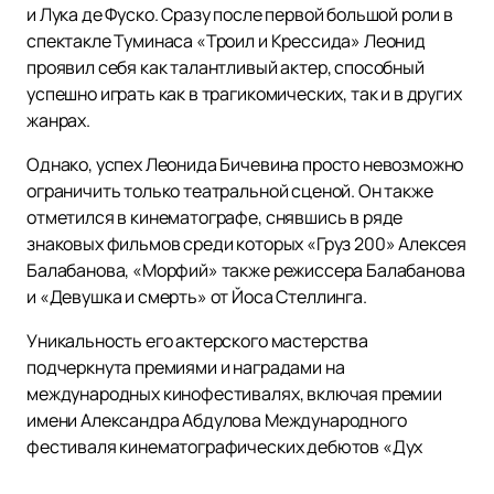
и Лука де Фуско. Сразу после первой большой роли в
спектакле Туминаса «Троил и Крессида» Леонид
проявил себя как талантливый актер, способный
успешно играть как в трагикомических, так и в других
жанрах.
Однако, успех Леонида Бичевина просто невозможно
ограничить только театральной сценой. Он также
отметился в кинематографе, снявшись в ряде
знаковых фильмов среди которых «Груз 200» Алексея
Балабанова, «Морфий» также режиссера Балабанова
и «Девушка и смерть» от Йоса Стеллинга.
Уникальность его актерского мастерства
подчеркнута премиями и наградами на
международных кинофестивалях, включая премии
имени Александра Абдулова Международного
фестиваля кинематографических дебютов «Дух
огня» и фестиваля «В кругу семьи».