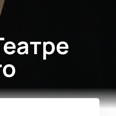
Театре
го