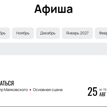
Афиша
брь
Ноябрь
Декабрь
Январь 2027
Фев
АТЬСЯ
25
тр Маяковского
Основная сцена
вт, 19
АВГ