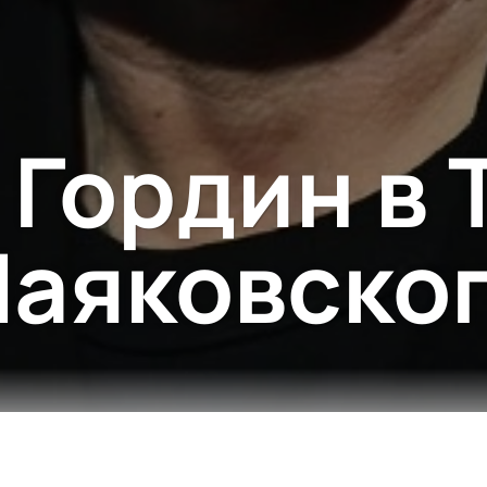
 Гордин в 
аяковско