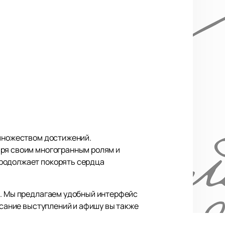
 множеством достижений.
аря своим многогранным ролям и
продолжает покорять сердца
а. Мы предлагаем удобный интерфейс
исание выступлений и афишу вы также
дной значимой постановки.