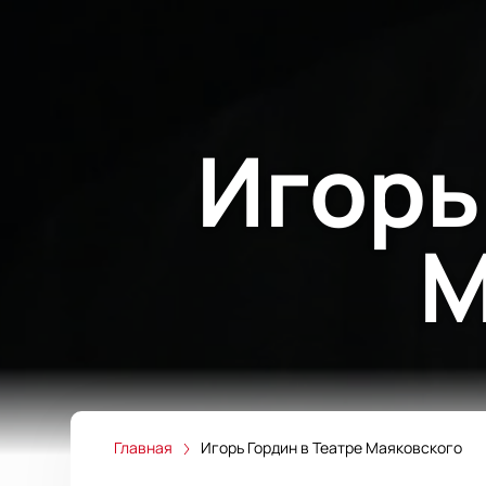
Игорь
М
Главная
Игорь Гордин в Театре Маяковского