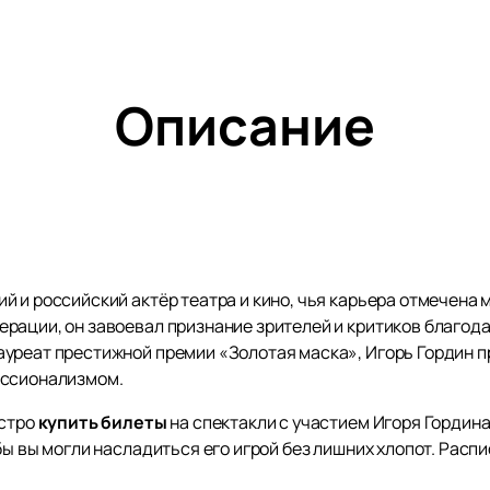
Описание
й и российский актёр театра и кино, чья карьера отмечена
рации, он завоевал признание зрителей и критиков благод
уреат престижной премии «Золотая маска», Игорь Гордин 
ессионализмом.
ыстро
купить билеты
на спектакли с участием Игоря Гордин
бы вы могли насладиться его игрой без лишних хлопот. Расп
егда быть в курсе предстоящих событий и не пропустить ни о