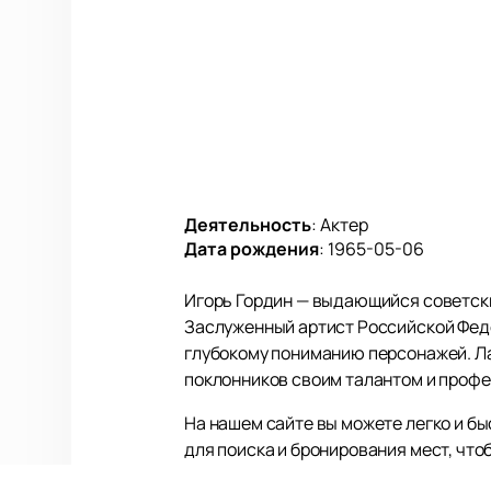
Деятельность
:
Актер
Дата рождения
:
1965-05-06
Игорь Гордин — выдающийся советски
Заслуженный артист Российской Феде
глубокому пониманию персонажей. Ла
поклонников своим талантом и проф
На нашем сайте вы можете легко и б
для поиска и бронирования мест, что
найдете у нас — это позволит вам вс