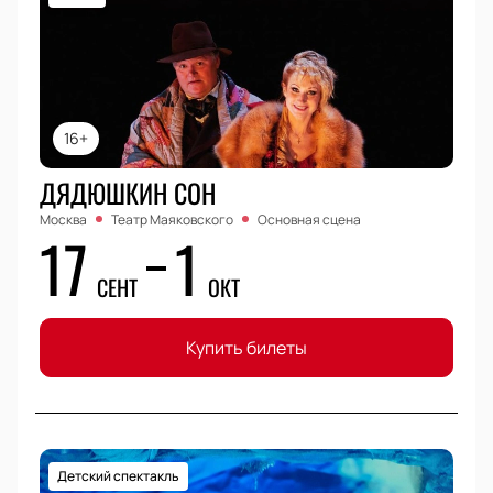
16+
ДЯДЮШКИН СОН
Москва
Театр Маяковского
Основная сцена
17
1
СЕНТ
ОКТ
Купить билеты
Детский спектакль