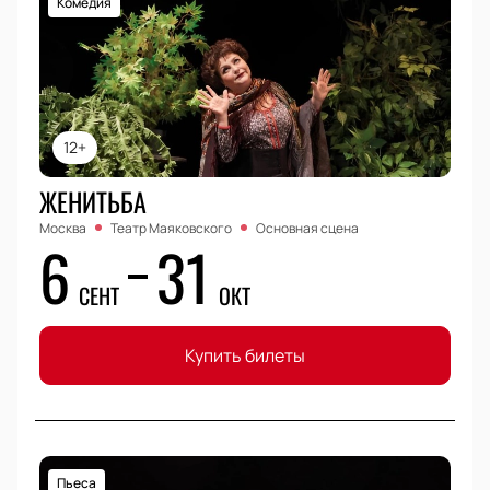
Комедия
12+
ЖЕНИТЬБА
Москва
Театр Маяковского
Основная сцена
6
31
СЕНТ
ОКТ
Купить билеты
Пьеса