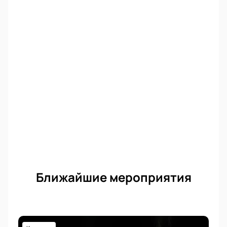
Безопасная оплата картой или электронными
способами
Моментальное получение электронного
билета
Возможность заказа по телефону через
менеджера
Помощь в подборе мест в зале
Цена зависит от сектора и категории мест —
стоимость указана для каждой позиции отдельно.
На сайте можно забронировать места заранее,
узнать расписание спектакля и получить
информацию о продолжительности
представления.
Ближайшие мероприятия