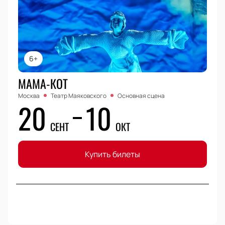
6+
МАМА-КОТ
Москва
Театр Маяковского
Основная сцена
20
10
СЕНТ
ОКТ
Купить билеты