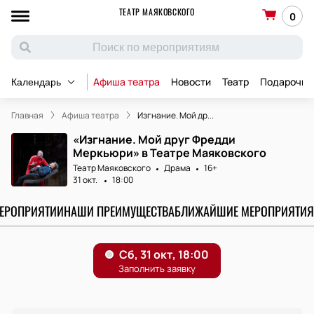
ТЕАТР МАЯКОВСКОГО
0
Афиша театра
Новости
Театр
Подарочны
Календарь
Главная
Афиша театра
Изгнание. Мой др...
«Изгнание. Мой друг Фредди
Меркьюри» в Театре Маяковского
Театр Маяковского
Драма
16+
31 окт.
18:00
МЕРОПРИЯТИИ
НАШИ ПРЕИМУЩЕСТВА
БЛИЖАЙШИЕ МЕРОПРИЯТИЯ