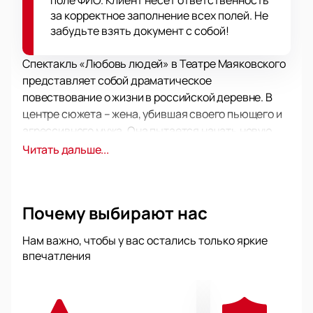
поле ФИО. Клиент несет ответственность
за корректное заполнение всех полей. Не
забудьте взять документ с собой!
Спектакль «Любовь людей» в Театре Маяковского
представляет собой драматическое
повествование о жизни в российской деревне. В
центре сюжета – жена, убившая своего пьющего и
агрессивного мужа. Она пытается начать новую
жизнь с другим мужчиной, который любил ее еще со
Читать дальше...
школы. Однако прошлое не отпускает, и дух
умершего мужа продолжает тревожить героиню.
Вопросы о возможности построения счастья на
Почему выбирают нас
несчастье другого и забывания прошлого
становятся центральными темами постановки.
Нам важно, чтобы у вас остались только яркие
Театр Маяковского, известный своими
впечатления
высококачественными постановками,
предоставляет зрителям возможность
погрузиться в эмоционально насыщенную