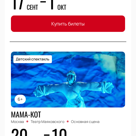
17
1
СЕНТ
ОКТ
Купить билеты
Детский спектакль
6+
МАМА-КОТ
Москва
Театр Маяковского
Основная сцена
20
10