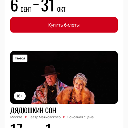
6
31
СЕНТ
ОКТ
Купить билеты
Пьеса
16+
ДЯДЮШКИН СОН
Москва
Театр Маяковского
Основная сцена