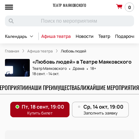
ТЕАТР МАЯКОВСКОГО
0
Афиша театра
Новости
Театр
Подарочны
Календарь
Главная
Афиша театра
Любовь людей
«Любовь людей» в Театре Маяковского
Театр Маяковского
Драма
18+
18 сент.
-
14 окт.
МЕРОПРИЯТИИ
НАШИ ПРЕИМУЩЕСТВА
БЛИЖАЙШИЕ МЕРОПРИЯТИЯ