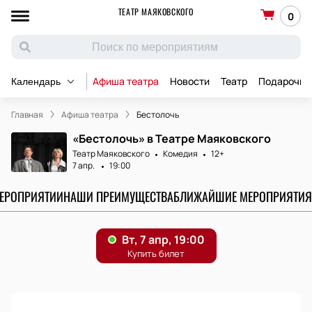
ТЕАТР МАЯКОВСКОГО
0
Афиша театра
Новости
Театр
Подарочны
Календарь
Главная
Афиша театра
Бестолочь
«Бестолочь» в Театре Маяковского
Театр Маяковского
Комедия
12+
7 апр.
19:00
МЕРОПРИЯТИИ
НАШИ ПРЕИМУЩЕСТВА
БЛИЖАЙШИЕ МЕРОПРИЯТИЯ