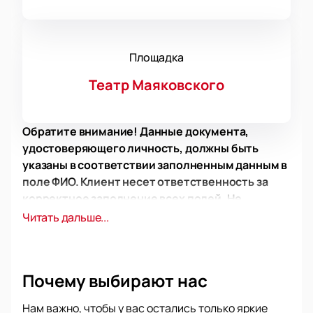
Площадка
Театр Маяковского
Обратите внимание! Данные документа,
удостоверяющего личность, должны быть
указаны в соответствии заполненным данным в
поле ФИО. Клиент несет ответственность за
корректное заполнение всех полей. Не
забудьте взять документ с собой!
Читать дальше...
Обратите внимание, возможна смена актёрского
состава.
Почему выбирают нас
Режиссёр:
Роман Самгин
Актёрский состав:
Зоя Буряк, Александр
Нам важно, чтобы у вас остались только яркие