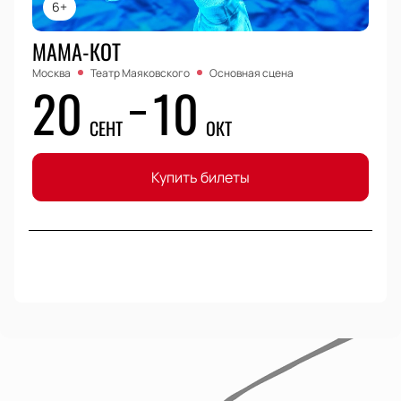
6+
МАМА-КОТ
Москва
Театр Маяковского
Основная сцена
20
10
СЕНТ
ОКТ
Купить билеты