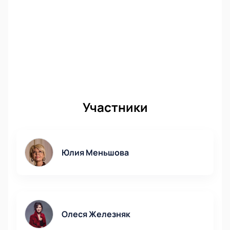
мест;
В разделе «Касса» указана цена билета;
Заказ возможен по телефону — менеджер
поможет выбрать места;
Оплата доступна разными способами.
Купить билеты на спектакль «Бестолочь»
можно
заранее, чтобы выбрать подходящие места. Цена
зависит от расположения и типа ложи.
Участники
Корпоративным клиентам
Компании могут оформить коллективный заказ
билетов через сайт или по телефону. Менеджер
Юлия Меньшова
подскажет по выбору сектора, стоимости и
оформлению групповой заявки.
Олеся Железняк