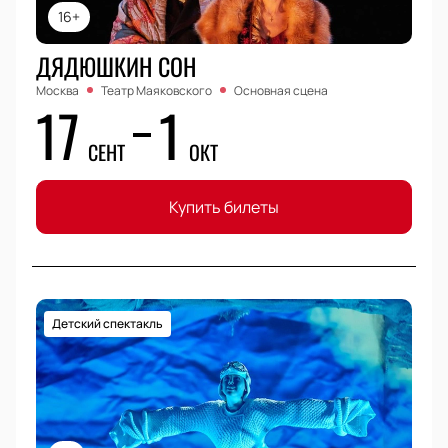
16+
ДЯДЮШКИН СОН
Москва
Театр Маяковского
Основная сцена
17
1
СЕНТ
ОКТ
Купить билеты
Детский спектакль