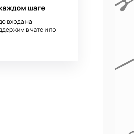
каждом шаге
в или партнеров. Оформить заявку
до входа на
держим в чате и по