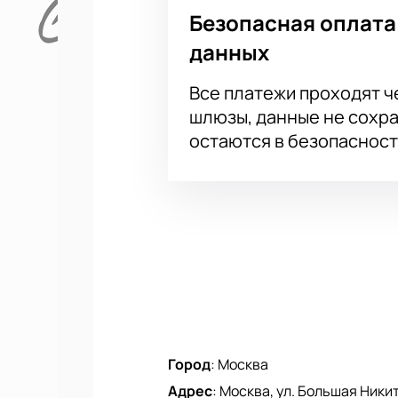
Корпоративным клиентам
Безопасная оплата
Для компаний доступна услуга кол
данных
можно через сайт или по телефон
Все платежи проходят 
шлюзы, данные не сохр
остаются в безопасност
Город
:
Москва
Адрес
:
Москва, ул. Большая Никитск