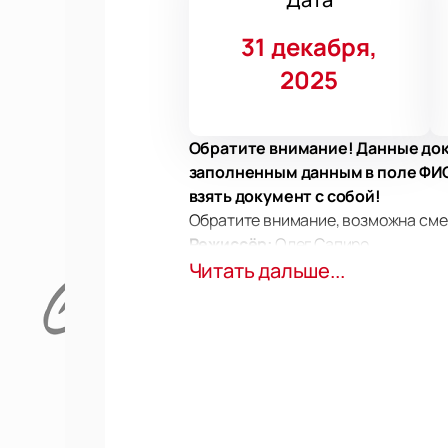
31 декабря,
2025
Обратите внимание! Данные док
заполненным данным в поле ФИО.
взять документ с собой!
Обратите внимание, возможна сме
Режиссёр:
Олег Сапиро
Актёрский состав:
Читать дальше...
Алина Вакаева
Лобоцкая, Александра Маховикова
Столяров, Олег Сапиро
Билеты на спектакль «Нов
В афише театрального сезона Мос
Театре Маяковского по адресу: Моск
Сюжет
Спектакль включает музыкальную 