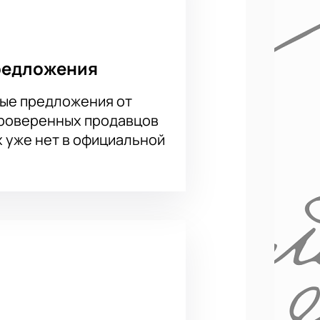
сет от Алены Васиной и Полины
редложения
ые предложения от
проверенных продавцов
адресу: Москва, ул. Большая
х уже нет в официальной
ке» онлайн?
 с выбором мест по интерактивной
вующем разделе сайта. Ответы на