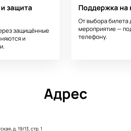
 и защита
Поддержка на 
лективного заказа билетов с подбором мест для сотруднико
у с помощью менеджера.
От выбора билета 
мероприятие — под
через защищённые
телефону.
аняются и
и.
Адрес
ая, д. 19/13, стр. 1