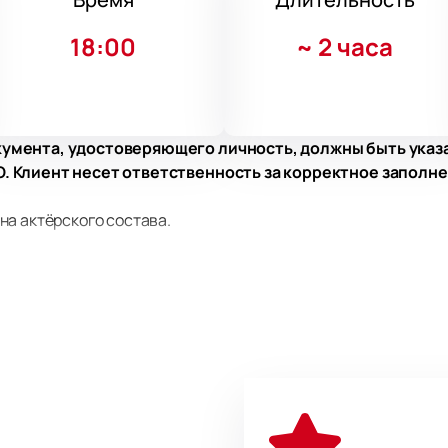
18:00
~
2 часа
умента, удостоверяющего личность, должны быть указ
 Клиент несет ответственность за корректное заполне
на актёрского состава.
, Алёна Васина, Иван Выборнов, Анастасия Горелова, Кирилл
, Анастасия Мишина, Арина Назарова, Кира Насонова, Макси
огодний квартирник на Сретенке» в Москве
квы появился спектакль «Новогодний квартирник на Сретен
ва, ул. Большая Никитская, д. 19/13, стр. 1. На сцене высту
программу с песнями разных лет — от популярных композиц