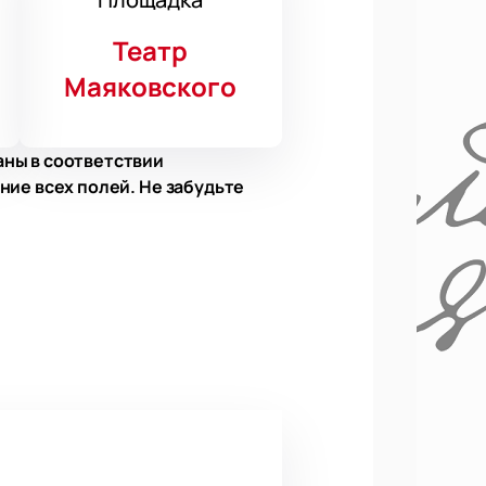
Театр
Маяковского
аны в соответствии
ние всех полей. Не забудьте
 Кусков, Ярослав Леонов, Анна
м Наумов, Никита Ремизов, Никита
ке». Представление пройдет в
пят известные артисты.
ий прошлого до современных