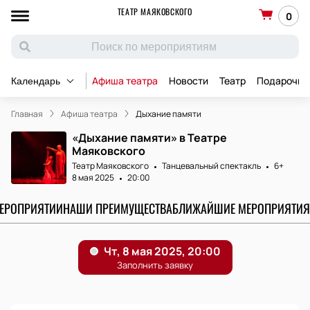
ТЕАТР МАЯКОВСКОГО
0
Афиша театра
Новости
Театр
Подарочны
Календарь
Главная
Афиша театра
Дыхание памяти
«Дыхание памяти» в Театре
Маяковского
Театр Маяковского
Танцевальный спектакль
6+
8 мая 2025
20:00
МЕРОПРИЯТИИ
НАШИ ПРЕИМУЩЕСТВА
БЛИЖАЙШИЕ МЕРОПРИЯТИЯ