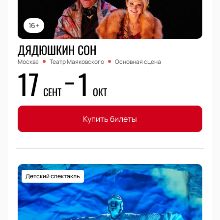
16+
ДЯДЮШКИН СОН
Москва
Театр Маяковского
Основная сцена
17
1
СЕНТ
ОКТ
Купить билеты
Детский спектакль