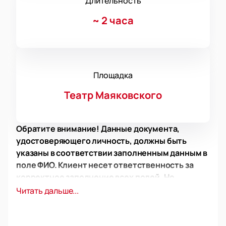
Длительность
~
2 часа
Площадка
Театр Маяковского
Обратите внимание! Данные документа,
удостоверяющего личность, должны быть
указаны в соответствии заполненным данным в
поле ФИО. Клиент несет ответственность за
корректное заполнение всех полей. Не
забудьте взять документ с собой!
Читать дальше...
Обратите внимание, возможна смена
актёрского состава.
Режиссёр: Родион Барышев