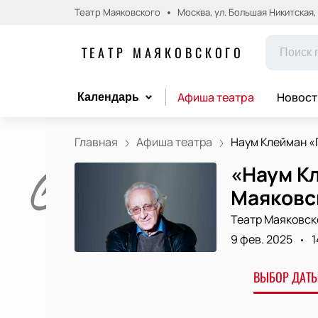
Театр Маяковского
Москва, ул. Большая Никитская, д.
ТЕАТР МАЯКОВСКОГО
Афиша театра
Новост
Календарь
Главная
Афиша театра
Наум Клейман «П
«Наум К
Маяковс
Театр Маяковск
9 фев. 2025
1
ВЫБОР ДАТЫ