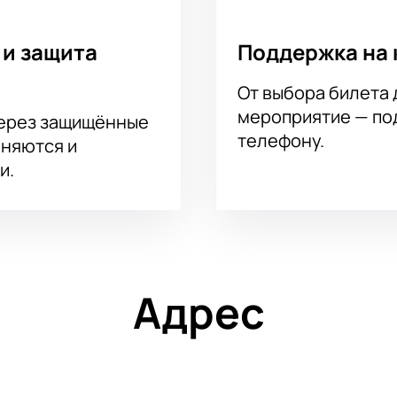
 и защита
Поддержка на 
От выбора билета 
мероприятие — под
через защищённые
телефону.
аняются и
и.
Адрес