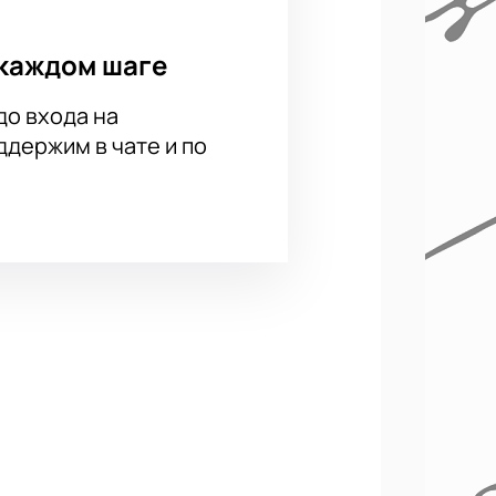
каждом шаге
до входа на
держим в чате и по