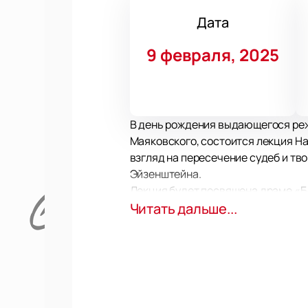
Дата
9 февраля, 2025
В день рождения выдающегося реж
Маяковского, состоится лекция На
взгляд на пересечение судеб и тв
Эйзенштейна.
Лекция будет посвящена драме «Б
Всеволод Мейерхольд планировал по
Читать дальше...
трагической гибели Сергей Эйзенш
будущих проектов, включая фильм 
театра и кино.
Мероприятие станет частью образо
художественного руководителя Те
театра и кино, но и для всех, кто 