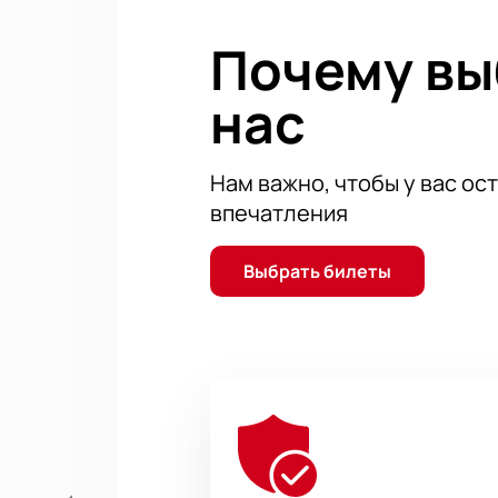
Чтобы не пропустить это знаково
Почему в
частью этого культурного диалога
нас
Нам важно, чтобы у вас ос
впечатления
Выбрать билеты