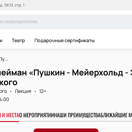
 19/13, стр. 1
и
Театр
Подарочные сертификаты
у...
лейман «Пушкин - Мейерхольд -
кого
ого
Лекция
12+
4:00
 И МЕСТА
О МЕРОПРИЯТИИ
НАШИ ПРЕИМУЩЕСТВА
БЛИЖАЙШИЕ М