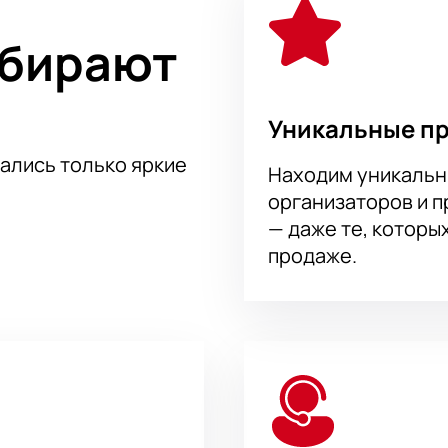
е событие, рекомендуем
купить билеты
на нашем сайте. Не 
ыбирают
 — купить билеты на нашем сайте можно уже сейчас.
Уникальные п
тались только яркие
Находим уникальн
организаторов и 
— даже те, которы
продаже.