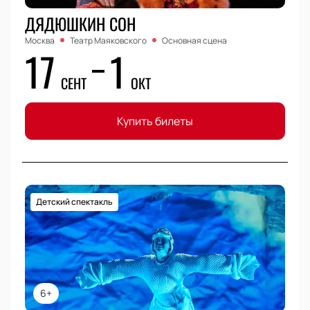
ДЯДЮШКИН СОН
Москва
Театр Маяковского
Основная сцена
17
1
СЕНТ
ОКТ
Купить билеты
Детский спектакль
6+