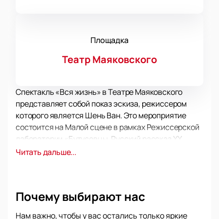
Площадка
Театр Маяковского
Спектакль «Вся жизнь» в Театре Маяковского
представляет собой показ эскиза, режиссером
которого является Шень Ван. Это мероприятие
состоится на Малой сцене в рамках Режиссерской
лаборатории «Бутусовцы. Русский рассказ XX
века». В постановке участвуют выпускники
Читать дальше...
Мастерской Юрия Бутусова в ГИТИСе и артисты
Театра Маяковского. Зрителям будет
представлена проза таких авторов, как Газданов,
Почему выбирают нас
Платонов, Набоков, Горький, Битов, Андреев и Грин.
После показа эскиза запланировано обсуждение с
Нам важно, чтобы у вас остались только яркие