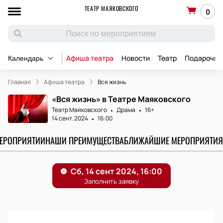
ТЕАТР МАЯКОВСКОГО
0
Афиша театра
Новости
Театр
Подарочны
Календарь
Главная
Афиша театра
Вся жизнь
«Вся жизнь» в Театре Маяковского
Театр Маяковского
Драма
16+
14 сент. 2024
16:00
МЕРОПРИЯТИИ
НАШИ ПРЕИМУЩЕСТВА
БЛИЖАЙШИЕ МЕРОПРИЯТИЯ