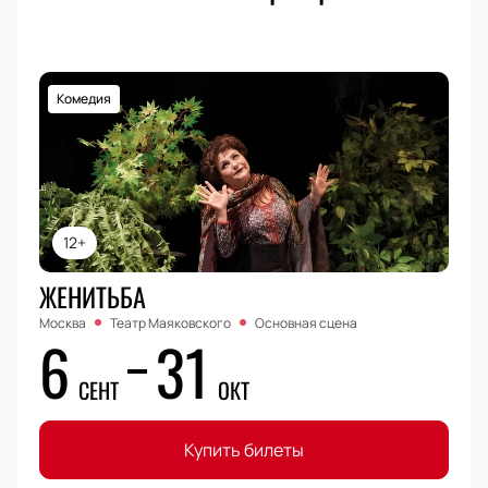
Актёрский состав:
Виктория Исакова, Марьяна
Спивак, Александра Ребенок, Татьяна Бабенкова
Комедия
12+
ЖЕНИТЬБА
Москва
Театр Маяковского
Основная сцена
6
31
СЕНТ
ОКТ
Купить билеты