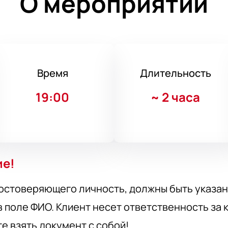
О мероприятии
Время
Длительность
19:00
~
2 часа
ие!
остоверяющего личность, должны быть указан
 поле ФИО. Клиент несет ответственность за
те взять документ с собой!