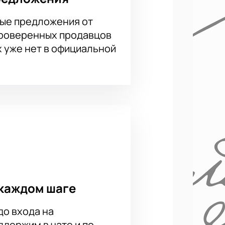
ые предложения от
проверенных продавцов
х уже нет в официальной
 театра. Актуальная цена указана
неджера по телефону.
 ВИП-ложи. Наши специалисты
зе, оплате и получении билетов.
люнас
каждом шаге
до входа на
держим в чате и по