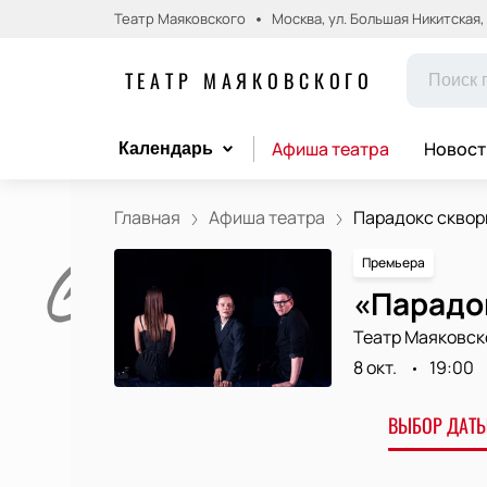
Театр Маяковского
Москва, ул. Большая Никитская, д.
ТЕАТР МАЯКОВСКОГО
Афиша театра
Новост
Календарь
Главная
Афиша театра
Парадокс сквор
Премьера
«Парадок
Театр Маяковск
8 окт.
19:00
ВЫБОР ДАТЫ