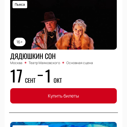
Пьеса
16+
ДЯДЮШКИН СОН
Москва
Театр Маяковского
Основная сцена
17
1
СЕНТ
ОКТ
Купить билеты