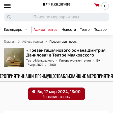
ТЕАТР МАЯКОВСКОГО
0
Афиша театра
Новости
Театр
Подарочны
Календарь
Главная
Афиша театра
Презентация ново...
«Презентация нового романа Дмитрия
Данилова» в Театре Маяковского
Театр Маяковского
Литературные чтения
16+
17 мар. 2024
13:00
МЕРОПРИЯТИИ
НАШИ ПРЕИМУЩЕСТВА
БЛИЖАЙШИЕ МЕРОПРИЯТИЯ