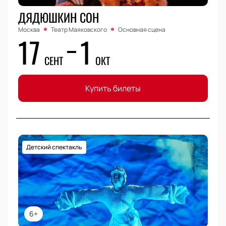
ДЯДЮШКИН СОН
Москва
Театр Маяковского
Основная сцена
17
1
СЕНТ
ОКТ
Купить билеты
Детский спектакль
6+