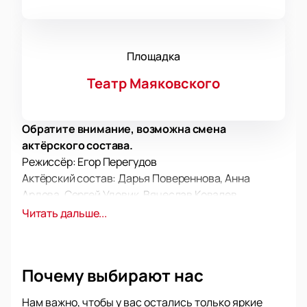
Площадка
Театр Маяковского
Обратите внимание, возможна смена
актёрского состава.
Режиссёр: Егор Перегудов
Актёрский состав: Дарья Повереннова, Анна
Ардова, Сергей Удовик, Вячеслав Ковалев
Спектакль «Лес» в Театре Маяковского — это
Читать дальше...
уникальная возможность прикоснуться к классике
русской драматургии, отмеченной юбилеем 200-
летия со дня рождения великого драматурга А. Н.
Почему выбирают нас
Островского. Постановка также посвящена 100-
летию легендарной интерпретации пьесы
Нам важно, чтобы у вас остались только яркие