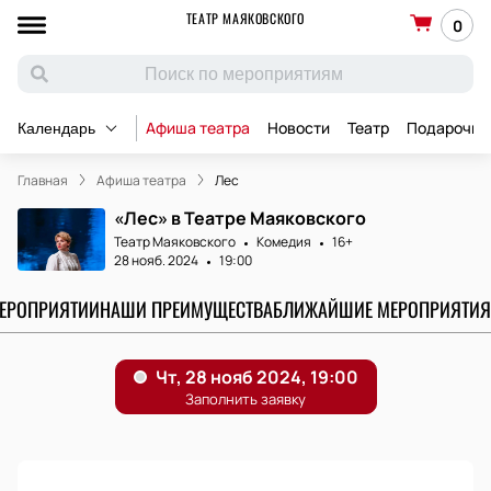
ТЕАТР МАЯКОВСКОГО
0
Афиша театра
Новости
Театр
Подарочны
Календарь
Главная
Афиша театра
Лес
«Лес» в Театре Маяковского
Театр Маяковского
Комедия
16+
28 нояб. 2024
19:00
МЕРОПРИЯТИИ
НАШИ ПРЕИМУЩЕСТВА
БЛИЖАЙШИЕ МЕРОПРИЯТИЯ