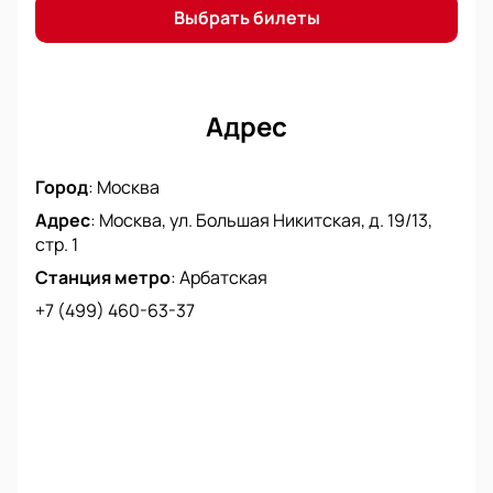
культурного события.
Купить билеты
на нашем
Выбрать билеты
сайте — это просто и удобно. Забронируйте лучшие
места и насладитесь спектаклем, который обещает
стать ярким событием театрального сезона.
Купить билеты на нашем сайте вы можете в любое
Адрес
время, чтобы гарантировать себе незабываемый
вечер в Театре Маяковского.
Город
:
Москва
Адрес
:
Москва, ул. Большая Никитская, д. 19/13,
стр. 1
Станция метро
:
Арбатская
+7 (499) 460-63-37