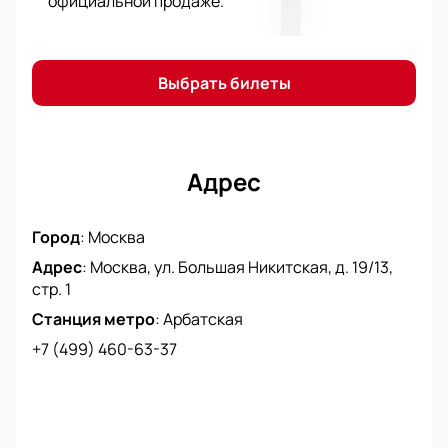
официальной продаже.
Не упустите возможность насладиться
великолепным творчеством Любови Руденко на
Малой сцене Театра Маяковского 08 мая.
Выбрать билеты
Адрес
Город
:
Москва
Адрес
:
Москва, ул. Большая Никитская, д. 19/13,
стр. 1
Станция метро
:
Арбатская
+7 (499) 460-63-37