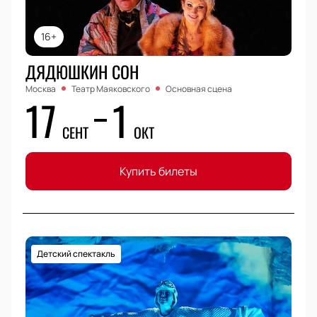
16+
ДЯДЮШКИН СОН
Москва
Театр Маяковского
Основная сцена
17
1
СЕНТ
ОКТ
Купить билеты
Детский спектакль