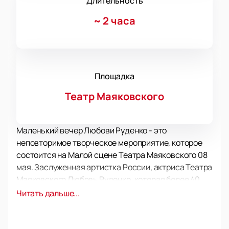
Длительность
~
2 часа
Площадка
Театр Маяковского
Маленький вечер Любови Руденко - это
неповторимое творческое мероприятие, которое
состоится на Малой сцене Театра Маяковского 08
мая. Заслуженная артистка России, актриса Театра
Маяковского Любовь Руденко, которая более 40
лет преданно служит родной сцене, представит
Читать дальше...
зрителям свой творческий вечер.
Любовь Николаевна создала более 40
замечательных образов, которые любимы