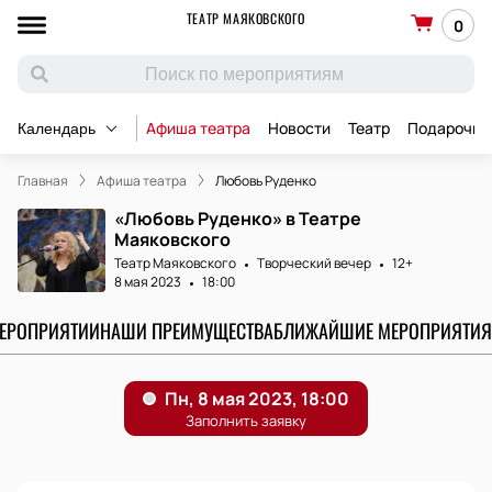
ТЕАТР МАЯКОВСКОГО
0
Афиша театра
Новости
Театр
Подарочны
Календарь
Главная
Афиша театра
Любовь Руденко
«Любовь Руденко» в Театре
Маяковского
Театр Маяковского
Творческий вечер
12+
8 мая 2023
18:00
МЕРОПРИЯТИИ
НАШИ ПРЕИМУЩЕСТВА
БЛИЖАЙШИЕ МЕРОПРИЯТИЯ