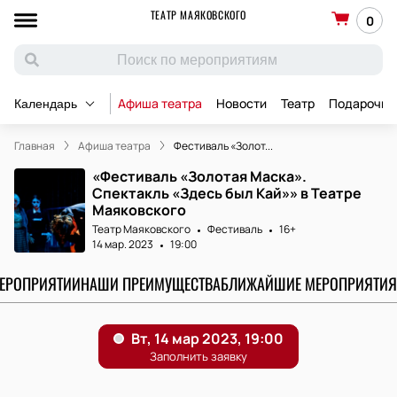
ТЕАТР МАЯКОВСКОГО
0
Афиша театра
Новости
Театр
Подарочны
Календарь
Главная
Афиша театра
Фестиваль «Золот...
«Фестиваль «Золотая Маска».
Спектакль «Здесь был Кай»» в Театре
Маяковского
Театр Маяковского
Фестиваль
16+
14 мар. 2023
19:00
МЕРОПРИЯТИИ
НАШИ ПРЕИМУЩЕСТВА
БЛИЖАЙШИЕ МЕРОПРИЯТИЯ