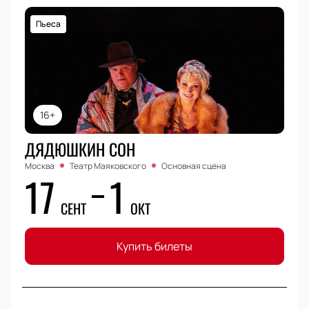
Пьеса
16+
ДЯДЮШКИН СОН
Москва
Театр Маяковского
Основная сцена
17
1
СЕНТ
ОКТ
Купить билеты