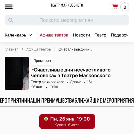
ТЕАТР МАЯКОВСКОГО
0
Афиша театра
Новости
Театр
Подарочны
Календарь
Главная
Афиша театра
Счастливые дни н...
Премьера
«Счастливые дни несчастливого
человека» в Театре Маяковского
Театр Маяковского
Драма
16+
26 янв.
19:00
МЕРОПРИЯТИИ
НАШИ ПРЕИМУЩЕСТВА
БЛИЖАЙШИЕ МЕРОПРИЯТИЯ