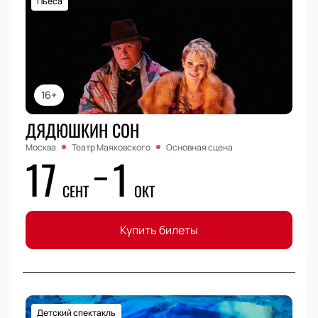
Пьеса
16+
ДЯДЮШКИН СОН
Москва
Театр Маяковского
Основная сцена
17
1
СЕНТ
ОКТ
Купить билеты
Детский спектакль