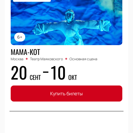
6+
МАМА-КОТ
Москва
Театр Маяковского
Основная сцена
20
10
СЕНТ
ОКТ
Купить билеты