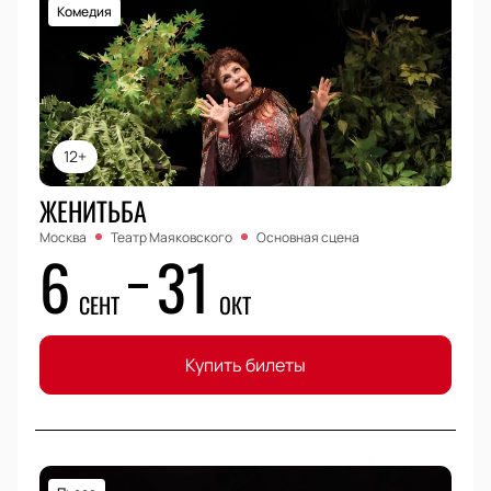
Комедия
12+
ЖЕНИТЬБА
Москва
Театр Маяковского
Основная сцена
6
31
СЕНТ
ОКТ
Купить билеты