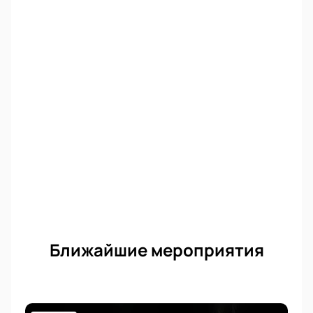
Выбор мест через схему зала.
Оформление заказа онлайн или по телефону.
Оплата удобным способом.
Электронный билет поступает сразу после
покупки.
Доступны VIP-ложи.
Купить билеты на спектакль «Счастливые дни
несчастливого человека»
просто: выберите
места, оплатите заказ и получите электронный
билет на e-mail.
Ближайшие мероприятия